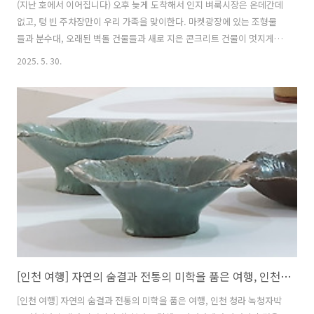
(지난 호에서 이어집니다) 오후 늦게 도착해서 인지 벼룩시장은 온데간데
없고, 텅 빈 주차장만이 우리 가족을 맞이한다. 마켓광장에 있는 조형물
들과 분수대, 오래된 벽돌 건물들과 새로 지은 콘크리트 건물이 멋지게
조화를 이루는 곳이다. 마릴린 먼로의 포즈를 흉내내는 토끼 아가씨와 멍
2025. 5. 30.
멍이 사진작가 상에서 찰칵! 식료품 가게에 장을 보러 들렀는데, 큰 맥주
냉장고가 눈길을 사로잡는다. MOO 맥주다. 호주의 아티스트 존 켈리
(John Kelly)가 디자인한 레이블이 인상적이라 자꾸만 눈이 간다. 네 가
지 종류가 있는데 종류별로 사 본다. 와인도 진열되어 있는데, 모두 태즈
메이니아에서 난 와인들이다. 여기는 자연의 천국이면서도 맥주와 와인
의 천국인 것도 같다. 이제 저녁을 먹으러 가야 할 시간. 부두에 정박해
있..
[인천 여행] 자연의 숨결과 전통의 미학을 품은 여행, 인천 청라 국립생물자원관 & 녹청자박물관, 2편
[인천 여행] 자연의 숨결과 전통의 미학을 품은 여행, 인천 청라 녹청자박