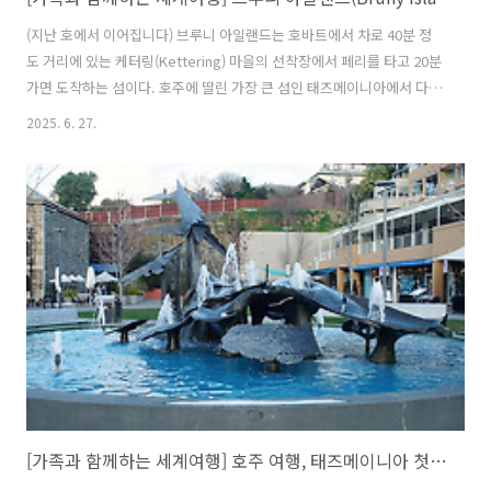
(지난 호에서 이어집니다) 브루니 아일랜드는 호바트에서 차로 40분 정
도 거리에 있는 케터링(Kettering) 마을의 선착장에서 페리를 타고 20분
가면 도착하는 섬이다. 호주에 딸린 가장 큰 섬인 태즈메이니아에서 다시
배를 타고 가야 하는 브루니 아일랜드! 때묻지 않는 태초 자연의 신비를
2025. 6. 27.
간직하고 있어 힐링을 원하는 많은 관광객의 위시 리스트에 오른 곳이기
도 하다. 노스 브루니(North Bruny)와 사우스 브루니(South Bruny), 두
섬은 거위의 목처럼 길고 가느다랗게 연결된 특이한 구조인데, 그 목 가
운데 부분에 가장 유명한 뷰 포인트가 있다. 그 이름은 바로 ‘The Neck
Lookout’이다. 어제의 피로를 떨치고 아침 일찍 일어나 숙소를 둘러본
다. 밤에 도착한 관계로 주변이 어떻게..
[가족과 함께하는 세계여행] 호주 여행, 태즈메이니아 첫째 날! 호바트 (2편)