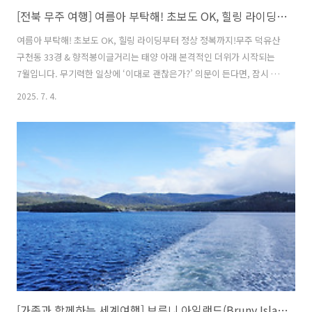
[전북 무주 여행] 여름아 부탁해! 초보도 OK, 힐링 라이딩부터 정상 정복까지! 무주 덕유산 구천동 33경 & 향적봉 1편
여름아 부탁해! 초보도 OK, 힐링 라이딩부터 정상 정복까지!무주 덕유산
구천동 33경 & 향적봉이글거리는 태양 아래 본격적인 더위가 시작되는
7월입니다. 무기력한 일상에 ‘이대로 괜찮은가?’ 의문이 든다면, 잠시 멈
춰 서서 나를 돌아보는 시간을 갖는 건 어떨까요? 안녕하세요. 앰코가족
2025. 7. 4.
여러분. 이번 여행은 ! 싱그러운 매력이 가득한 전라도 무주로의 여정입
니다. 함께 떠나볼까요?엉덩이 좀 아프면 어때? 덕유산 구천동 33경을
누비는 초보 라이딩울창한 산림과 청명한 하늘, 맑은 계곡물이 어우러진
덕유산 일대는 자연과 함께하는 힐링 여행의 목적지로 더없이 완벽한 곳
입니다. 특히 아름다운 경관을 만끽하며 달릴 수 있는 라이딩 코스가 유
명한데요, 그중, 라제통문에서 덕유산까지 이어지는 무주 구천동 33경은
초보자..
[가족과 함께하는 세계여행] 브루니 아일랜드(Bruny Island) The Neck Lookout