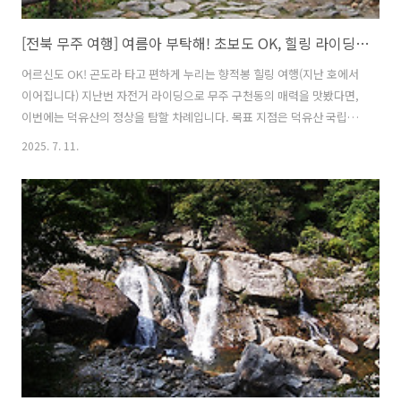
[전북 무주 여행] 여름아 부탁해! 초보도 OK, 힐링 라이딩부터 정상 정복까지! 무주 덕유산 구천동 33경 & 향적봉 2편
어르신도 OK! 곤도라 타고 편하게 누리는 향적봉 힐링 여행(지난 호에서
이어집니다) 지난번 자전거 라이딩으로 무주 구천동의 매력을 맛봤다면,
이번에는 덕유산의 정상을 탐할 차례입니다. 목표 지점은 덕유산 국립공
원 정상(해발 1,614m)에 위치한 향적봉! 남한에서 네 번째로 높은 산봉
2025. 7. 11.
우리로, 사계절 내내 아름다운 경관으로 유명하며, 특히 겨울철에는 상고
대와 설경이 장관을 이룬다고 해요. 그나저나 ‘덕유산 정상, 네 번째로 높
은’이라니! 초보자는 덜컥 겁부터 납니다. 하지만 포기는 아직 이릅니다.
등산은 너무 힘들다고요? 걱정 말아요. 우리에겐 곤돌라라는 치트키가
있으니까요.향적봉으로 가는 초고속 엘리베이터, 곤돌라는 탑승하기 위
해 그 출발 지점인 무주리조트를 향합니다. 이곳에서 곤돌라를 타고 설천
봉까지..