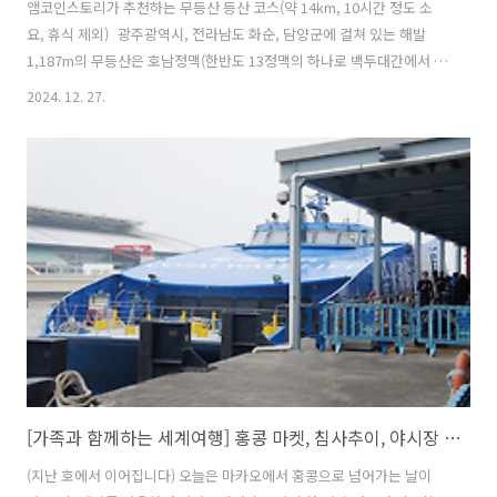
앰코인스토리가 추천하는 무등산 등산 코스(약 14km, 10시간 정도 소
요, 휴식 제외) 광주광역시, 전라남도 화순, 담양군에 걸쳐 있는 해발
1,187m의 무등산은 호남정맥(한반도 13정맥의 하나로 백두대간에서 갈
라져온 호남 지역을 지나는 398.8km 산 줄기의 옛 이름) 10~11구간으
2024. 12. 27.
로, 2013년 국립공원으로 지정되었고, 2018년에는 유네스코 세계지질
공원으로 지정되었습니다. 천왕봉이 정상이지만 군사시설 보호구역으
로, 등산객이 올라갈 수 있는 가장 높은 지점은 서석대(해발 1100m)입니
다. 정상 부근 서석대, 입석대 규봉의 바위가 웅장하고 아름다운 곳으로
무등산이라는 이름은 광주의 고유 지명인 무들, 무돌에서 비롯되었다고
합니다. 무등산은 등산 코스도 다양하고 명소마다 풍경도 달라 둘러볼
곳..
[가족과 함께하는 세계여행] 홍콩 마켓, 침사추이, 야시장 여행, 1편
(지난 호에서 이어집니다) 오늘은 마카오에서 홍콩으로 넘어가는 날이