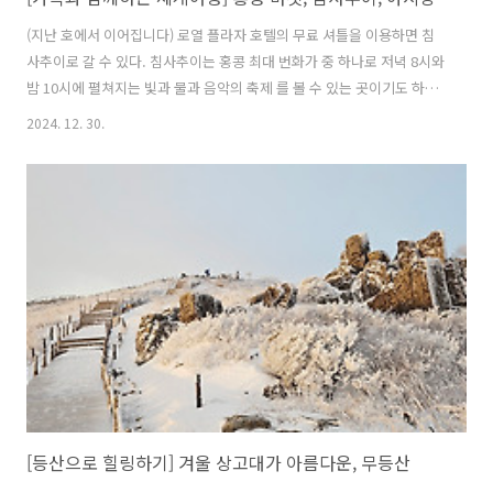
(지난 호에서 이어집니다) 로열 플라자 호텔의 무료 셔틀을 이용하면 침
사추이로 갈 수 있다. 침사추이는 홍콩 최대 번화가 중 하나로 저녁 8시와
밤 10시에 펼쳐지는 빛과 물과 음악의 축제 를 볼 수 있는 곳이기도 하다.
참고로, 점심 때 마카오에서 배로 도착했던 구룡터미널과 크리스털 제이
2024. 12. 30.
드가 있던 하버시티도 침사추이(젠사쥐) 지역에 있다. 호텔 버스가 내려
준 정류장에서 사람들이 몰려 가는 곳으로 무작정 따라 간다. 우와! 사진
에서만 보던 화려한 홍콩의 야경에 레이저 쇼가 펼쳐진다. 빨간색 돛이
인상적인 옛날 배가 눈길을 사로잡는다. 바다 건너 보이는 홍콩 섬의 야
경이 멋지다. 쇼가 끝나 홍콩의 밤바다를 뒤로 하고 근처를 돌아본다. 홍
콩 여행에서 빼놓을 수 없는 포토존과 시계탑이 보인다. 1970년대까지..
[등산으로 힐링하기] 겨울 상고대가 아름다운, 무등산