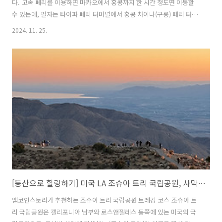
다. 고속 페리를 이용하면 마카오에서 홍콩까지 한 시간 정도면 이동할
수 있는데, 필자는 타이파 페리 터미널에서 홍콩 차이나(구룡) 페리 터미
널을 운행하는 코타이젯을 이용했다. 운행 편이 많지 않아 시간을 잘 맞
2024. 11. 25.
춰야 한다. 짐을 꾸려 체크아웃 후 무료 셔틀로 선착장까지 이동했다. 날
이 추운 2월이라 그런지 관광객이 그리 많지 않았다. 홍콩 구룡터미널에
도착하면, 바로 옆 하버시티(Harbor City) 쇼핑몰 내에 유명한 맛집이 하
나 있다. 그 이름은 바로 크리스털 제이드(Crystal Jade). 홍콩의 대표
음식인 탄탄면과 샤오롱바오로 유명한 곳으로 대기표를 뽑고 기다려야
하는 맛집 중 하나다. 홍콩까지 왔는데 맛집을 그냥 지나치면 아..
[등산으로 힐링하기] 미국 LA 조슈아 트리 국립공원, 사막 트레킹
앰코인스토리가 추천하는 조슈아 트리 국립공원 트레킹 코스 조슈아 트
리 국립공원은 캘리포니아 남부와 로스앤젤레스 동쪽에 있는 미국의 국