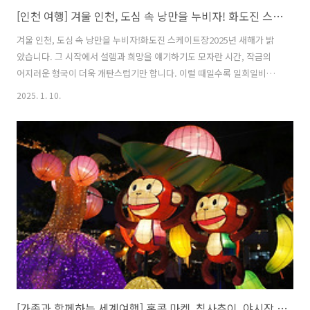
[인천 여행] 겨울 인천, 도심 속 낭만을 누비자! 화도진 스케이트장
겨울 인천, 도심 속 낭만을 누비자!화도진 스케이트장2025년 새해가 밝
았습니다. 그 시작에서 설렘과 희망을 얘기하기도 모자란 시간, 작금의
어지러운 형국이 더욱 개탄스럽기만 합니다. 이럴 때일수록 일희일비하
지 않는 뚝심으로 일상을 이어 나가야 할 때 아닐까요? 안녕하세요, 앰코
2025. 1. 10.
인스토리 가족 여러분! 이번 여행은 슬로건 아래 인천 동구 화도진 스케
이트장을 방문해 봤어요. 함께 떠나볼까요?도심 속에서 즐기는 윈터 액
티비티 도심 속 낭만을 누비기 위해 동인천역 북광장에 마련된 화도진 스
케이트장을 찾습니다. 이미 알만한 사람은 다 아는 겨울철 인천 명소, 화
도진 스케이트장은 지난해 6년 만에 재개장하였어요. 올해도 어김없이
12월 13일 화려한 개장을 알려왔는데요, 오는 2025년 2월 8일까지 58일
간 운..
[가족과 함께하는 세계여행] 홍콩 마켓, 침사추이, 야시장 여행, 2편