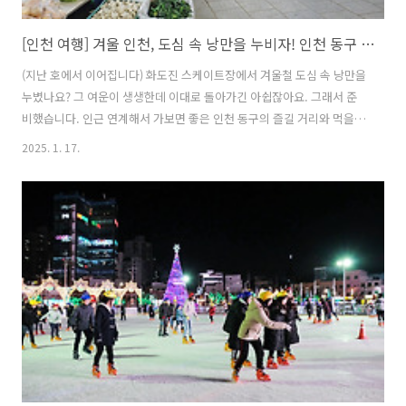
[인천 여행] 겨울 인천, 도심 속 낭만을 누비자! 인천 동구 맛집 모음
(지난 호에서 이어집니다) 화도진 스케이트장에서 겨울철 도심 속 낭만을
누볐나요? 그 여운이 생생한데 이대로 돌아가긴 아쉽잖아요. 그래서 준
비했습니다. 인근 연계해서 가보면 좋은 인천 동구의 즐길 거리와 먹을거
리들~! 지금부터 살펴봅니다. 송현시장동인천역 북광장 인근에 자리한
2025. 1. 17.
전통시장인 송현시장은 6.25전쟁 이후 실향민과 일자리를 찾아 도시로
상경한 이주민이 증가하면서 1960년대 초쯤 생성되었어요. 주로 농축산
물과 수산물, 가공식품, 생활용품들을 취급하는 생활형 시장으로 ‘화평
동 냉면거리’와 ‘송현동 순대골목’ 등 먹거리 특화거리가 인접하고 있어
요.시장 내 유명 먹거리로는 닭강정과 씨앗강정, 순대를 들 수 있어요. 주
문과 동시 냉장고에서 꺼내 조각내어지는 생닭, 여기에 튀김가루와 소금,
후추, 전분가..