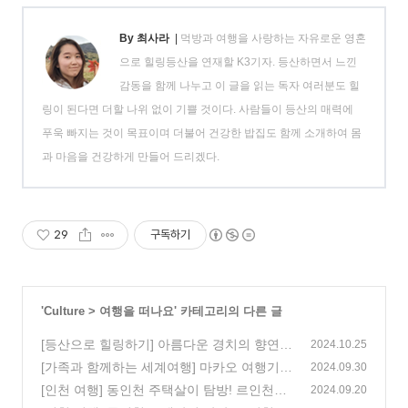
By 최사라
|
먹방과 여행을 사랑하는 자유로운 영혼
으로 힐링등산을 연재할 K3기자. 등산하면서 느낀
감동을 함께 나누고 이 글을 읽는 독자 여러분도 힐
링이 된다면 더할 나위 없이 기쁠 것이다. 사람들이 등산의 매력에
푸욱 빠지는 것이 목표이며 더불어 건강한 밥집도 함께 소개하여 몸
과 마음을 건강하게 만들어 드리겠다.
29
구독하기
'
Culture
>
여행을 떠나요
' 카테고리의 다른 글
[등산으로 힐링하기] 아름다운 경치의 향연!
2024.10.25
충북 단양 제비봉
[가족과 함께하는 세계여행] 마카오 여행기, 1
(2)
2024.09.30
편
[인천 여행] 동인천 주택살이 탐방! 르인천구
(3)
2024.09.20