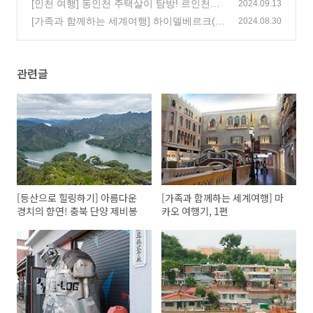
락부의 로컬 여행, 2편
[인천 여행] 동인천 주택살이 탐방! 르인천구
(4)
2024.09.13
락부의 로컬 여행, 1편
[가족과 함께하는 세계여행] 하이델베르크(H
(7)
2024.08.30
eidelberg), 2편
(0)
관련글
[등산으로 힐링하기] 아름다운
[가족과 함께하는 세계여행] 마
경치의 향연! 충북 단양 제비봉
카오 여행기, 1편