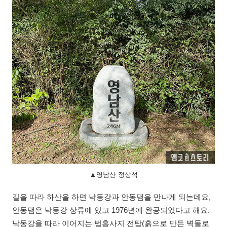
▲영남산 정상석
길을 따라 하산을 하면 낙동강과 안동댐을 만나게 되는데요,
안동댐은 낙동강 상류에 있고 1976년에 완공되었다고 해요.
낙동강을 따라 이어지는 법흥사지 전탑(흙으로 만든 벽돌로