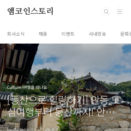
본문 바로가기
앰코인스토리
회사소식
채용
이벤트
사내방송
문화
Culture/여행을 떠나요
[등산으로 힐링하기] 안동 도
심여행부터 등산까지! 안동
영남산
by 앰코인스토리..
2024. 9. 27.