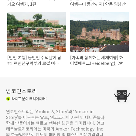
카오 여행기, 1편
여행부터 등산까지! 안동 영남산
[인천 여행] 동인천 주택살이 탐
[가족과 함께하는 세계여행] 하
방! 르인천구락부의 로컬 여행,
이델베르크(Heidelberg), 2편
1편
앰코인스토리
라이프
분야 크리에이터
앰코인스토리는 ‘Amkor 人 Story’와 ‘Amkor in
Story’를 아우르는 말로, 앰코코리아 사원 및 네티즌들과
함께 만들어가는 빠르고 행복한 웹진을 의미합니다. 앰코
테크놀로지코리아는 미국의 Amkor Technology, Inc
의 한국법인으로 반도체 패키징 및 테스트 전문기업입니