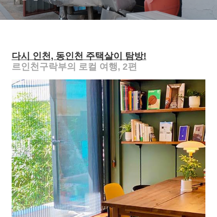
다시 인천, 동인천 주택살이 탐방!
르인천구락부의 로컬 여행, 2편