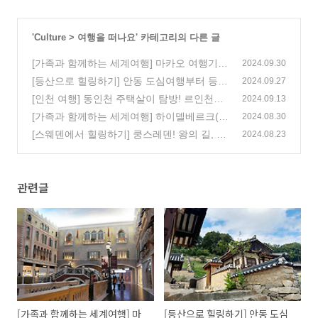
'
Culture
>
여행을 떠나요
' 카테고리의 다른 글
[가족과 함께하는 세계여행] 마카오 여행기, 1
2024.09.30
편
[등산으로 힐링하기] 안동 도심여행부터 등산
(3)
2024.09.27
까지! 안동 영남산
[인천 여행] 동인천 주택살이 탐방! 르인천구
(6)
2024.09.13
락부의 로컬 여행, 1편
[가족과 함께하는 세계여행] 하이델베르크(H
(7)
2024.08.30
eidelberg), 2편
[스웨덴에서 힐링하기] 쿵스레덴! 왕의 길, 스
(0)
2024.08.23
웨덴 트레킹
(2)
관련글
[가족과 함께하는 세계여행] 마
[등산으로 힐링하기] 안동 도심