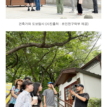
건축가와 도보탐사 (사진출처 : 르인천구락부 제공)