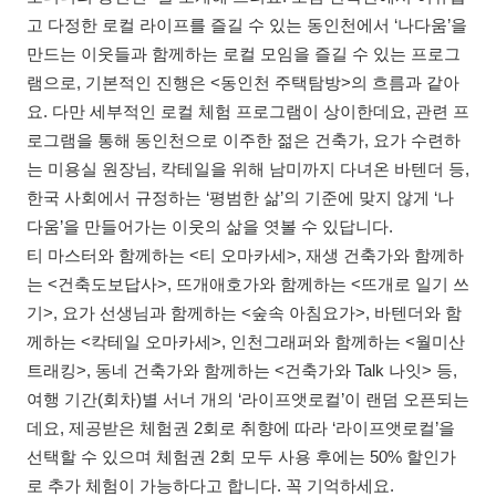
고 다정한 로컬 라이프를 즐길 수 있는 동인천에서 ‘나다움’을
만드는 이웃들과 함께하는 로컬 모임을 즐길 수 있는 프로그
램으로, 기본적인 진행은 <동인천 주택탐방>의 흐름과 같아
요. 다만 세부적인 로컬 체험 프로그램이 상이한데요, 관련 프
로그램을 통해 동인천으로 이주한 젊은 건축가, 요가 수련하
는 미용실 원장님, 칵테일을 위해 남미까지 다녀온 바텐더 등,
한국 사회에서 규정하는 ‘평범한 삶’의 기준에 맞지 않게 ‘나
다움’을 만들어가는 이웃의 삶을 엿볼 수 있답니다.
티 마스터와 함께하는 <티 오마카세>, 재생 건축가와 함께하
는 <건축도보답사>, 뜨개애호가와 함께하는 <뜨개로 일기 쓰
기>, 요가 선생님과 함께하는 <숲속 아침요가>, 바텐더와 함
께하는 <칵테일 오마카세>, 인천그래퍼와 함께하는 <월미산
트래킹>, 동네 건축가와 함께하는 <건축가와 Talk 나잇> 등,
여행 기간(회차)별 서너 개의 ‘라이프앳로컬’이 랜덤 오픈되는
데요, 제공받은 체험권 2회로 취향에 따라 ‘라이프앳로컬’을
선택할 수 있으며 체험권 2회 모두 사용 후에는 50% 할인가
로 추가 체험이 가능하다고 합니다. 꼭 기억하세요.