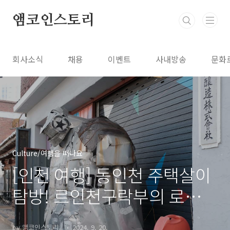
본문 바로가기
앰코인스토리
회사소식
채용
이벤트
사내방송
문화
Culture/여행을 떠나요
[인천 여행] 동인천 주택살이
탐방! 르인천구락부의 로컬
여행, 2편
by 앰코인스토리..
2024. 9. 20.