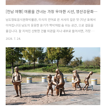
[전남 여행] 여름을 건너는 가장 우아한 시선, 영산강문화관 & 남도향토음식문화박물관 2편
남도향토음식문화박물관, 미식의 언어로 쓴 서사의 깊은 맛 (지난 호에서
이어집니다) 남도의 웅웅한 온기가 맥박처럼 숨 쉬는 공간, 으로 걸음을
옮깁니다. 잘 지어진 산뜻한 건물 외관을 지나 내부로 들어서면, 가장 먼
저 커다란 항아리 모양의 상징물이 웰컴 인사를 건넵니다. 예로부터 ‘맛
2026. 7. 24.
의 고장’이라 불리는 남도의 음식에는 단순한 조리법을 넘어, 척박함 속
에서 풍요를 일구어 낸 선조들의 삶과 애환이 고스란히 서려 있는데요,
문을 열고 들어서는 순간 벽면을 채운 향토음식 사진들이 시각적인 즐거
움을 주며 지친 마음에 편안한 온기를 불어넣습니다. 박물관의 가장 깊은
속내이자 꽃이라 할 수 있는 ‘향토음식 상설전시실’은 그 자체로 거대한
미학적 기록문학입니다. 그래픽패널, 영상물, 터치스크린, 그리고 세월
을 버텨낸..