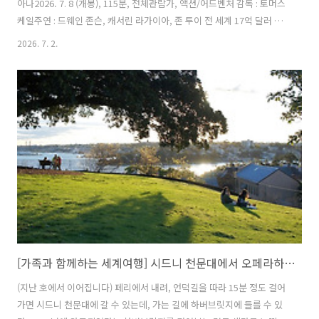
아나2026. 7. 8 (개봉), 115분, 전체관람가, 액션/어드벤처 감독 : 토머스
케일주연 : 드웨인 존슨, 캐서린 라가이아, 존 투이 전 세계 17억 달러 흥
행 신화를 기록한 애니메이션 원작!디즈니 최고의 오션 어드벤처 모아나
2026. 7. 2.
가 실사로 새롭게 펼쳐진다. 끝없는 바다 너머 새로운 세상을 꿈꾸던 모
투누이 섬의 소녀 모아나. 어느 날 모투누이에 깊은 어둠이 드리우자, 모
아나는 저주에 빠진 섬을 구하기 위해 전설의 영웅 마우이를 찾아, 그와
함께 운명을 건 항해에 나선다. 눈부신 파도, 거대한 모험, 그리고 운명을
바꿀 항해! 오감을 깨울 환상적인 바다가 생생하게 펼쳐진다. 영상출처 :
https://youtu.be/izun..
[가족과 함께하는 세계여행] 시드니 천문대에서 오페라하우스까지
(지난 호에서 이어집니다) 페리에서 내려, 언덕길을 따라 15분 정도 걸어
가면 시드니 천문대에 갈 수 있는데, 가는 길에 하버브릿지에 들를 수 있