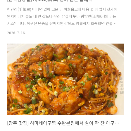
천만리(千萬里) 머나먼 길에 고은 님 여희옵고내 마음 둘 듸 업서 냇가에
안자이다저 물도 내 안 갓도다 우러 밤실 녜놋다 왕방연(王邦衍)의 라는
시조입니다. 폐위된 단종을 유배지인 강원도 영월까지 호송했던 인물로
단종을 호송하고 돌아오는 길에 지은 작품으로 알려져 있습니다. 이는 조
2026. 7. 16.
선 시조 모음집인 「청구영언(靑丘永言)」에 실려 있으며, 임을 두고가
야 하는 마음을 자연에 빗대어 감정이입을 시킨 뛰어난 시조입니다. 시조
(時調)는 고려 중엽에 발생하여 조선에 걸쳐 완성이 되었으며, 3장 6구
45자 내외로 초장, 중장, 종장 3단 구성으로 이루어져 있으며, 종장의 첫
음절는 반드시 세 글자로 고정되어야 하는 특징이 있습니다.차이코프스
키 사계 중 6월 June from Tchaikovsky’s The Seas..
[광주 맛집] 하마네아구찜 수완본점에서 살이 꽉 찬 아구찜과 만나다!