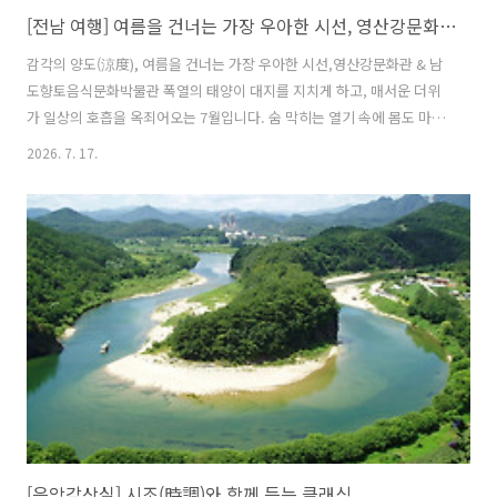
[전남 여행] 여름을 건너는 가장 우아한 시선, 영산강문화관 & 남도향토음식문화박물관 1편
감각의 양도(涼度), 여름을 건너는 가장 우아한 시선,영산강문화관 & 남
도향토음식문화박물관 폭열의 태양이 대지를 지치게 하고, 매서운 더위
가 일상의 호흡을 옥죄어오는 7월입니다. 숨 막히는 열기 속에 몸도 마음
도 쉽게 지치는 요즘, 고단한 계절의 한복판을 지나는 앰코인스토리 가족
2026. 7. 17.
여러분의 건강은 안녕하신지요. 이번 여행은 이 소란스러운 볕을 피해 내
면의 온도를 차분하게 가라앉혀 줄 정제된 실내 공간, 과 으로 향했습니
다. 유유히 흐르는 강물의 사유와 깊게 우려낸 남도의 미식이 지친 감각
에 활기를 불어넣어주는 특별한 여정으로 함께 떠나볼까요?영산강문화
관, 흐르는 물줄기에 새겨진 생명의 시국내 최대의 호남평야를 품은 남도
생명의 젖줄, 영산강을 따라 자리한 은 공간 전체가 자연과 사람이 어우
러지는 수변환경문..
[음악감상실] 시조(時調)와 함께 듣는 클래식