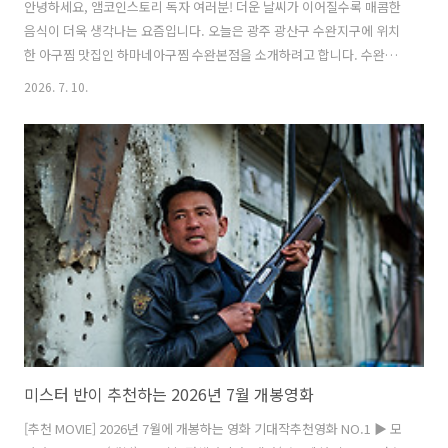
안녕하세요, 앰코인스토리 독자 여러분! 더운 날씨가 이어질수록 매콤한
음식이 더욱 생각나는 요즘입니다. 오늘은 광주 광산구 수완지구에 위치
한 아구찜 맛집인 하마네아구찜 수완본점을 소개하려고 합니다. 수완지
구에서 꾸준히 입소문을 타고 있는 맛집으로, 살이 꽉 찬 아구와 깊고 진
2026. 7. 10.
한 양념이 인상적인 곳인데요, 신선한 재료와 정성 가득한 조리로 한 끼
식사는 물론, 가족 외식이나 모임 장소로도 만족스러웠던 곳이라 필자도
직접 다녀와 보았습니다. 하마네아구찜 수완본점은 넓고 쾌적한 매장 분
위기가 가장 먼저 눈에 들어왔습니다. 테이블 간격도 여유로워 편안하게
식사할 수 있었고, 단체석과 룸도 마련되어 있어 가족 모임이나 회식 장
소로도 안성맞춤이었습니다. 또한, 포장과 배달이 가능해 집에서도 편하
게 즐길 수 있으며,..
미스터 반이 추천하는 2026년 7월 개봉영화
[추천 MOVIE] 2026년 7월에 개봉하는 영화 기대작추천영화 NO.1 ▶ 모