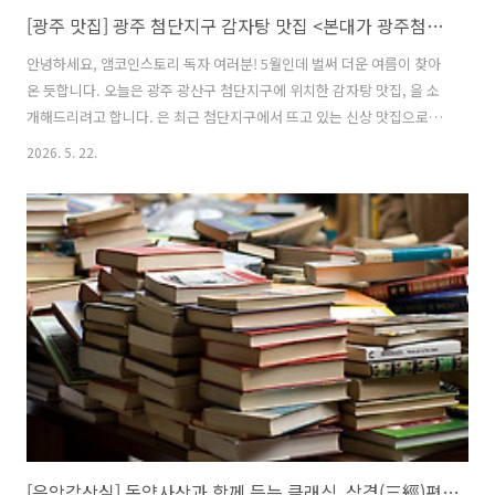
[광주 맛집] 광주 첨단지구 감자탕 맛집 <본대가 광주첨단점>을 추천합니다!
안녕하세요, 앰코인스토리 독자 여러분! 5월인데 벌써 더운 여름이 찾아
온 듯합니다. 오늘은 광주 광산구 첨단지구에 위치한 감자탕 맛집, 을 소
개해드리려고 합니다. 은 최근 첨단지구에서 뜨고 있는 신상 맛집으로,
깊고 진한 국물 맛과 향긋한 미나리 조합이 정말 인상적이었던 곳인데요,
2026. 5. 22.
든든한 식사부터 반주까지 모두 만족스러웠던 감자탕 맛집이라 직접 다
녀와 보았습니다. 은 깔끔하고 쾌적한 분위기의 매장이 인상적인 곳이었
습니다. 테이블 간격도 넓어 편안하게 식사할 수 있었고, 혼밥부터 단체
모임이나 회식까지 다양하게 방문하기 좋은 분위기였는데요, 특히 주문
하는 모든 메뉴에 갓 지은 솥밥이 함께 제공된다는 점이 정말 매력적이었
습니다. 뜨끈한 솥밥과 진한 감자탕 조합은 생각만 해도 군침이 돌 정도
였어요. 또한, 다..
[음악감상실] 동양사상과 함께 듣는 클래식, 삼경(三經)편 시경, 서경, 역경