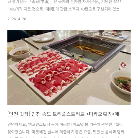
라 평가받는 「중용(中庸)」은 공자의 손자인 자사(子思, 기원전 483?
~402?)가 지은 것으로, 예(禮)에 관한 소책자 49편으로 구성되어 있는 예
기(禮記) 중 한 부분입니다. 총 33장으로 구성된 「중용」의 제1장은 자
2026. 4. 28.
사의 이야기입니다. 그리고 제2장부터 제20장까지는 “공자 가라사대”로
시작하는 공자 말씀 모음입니다. 인간의 본성에 관한 이야기가 「중용」
의 주된 이야기라고 알려져 있지만, 「중용」은 방대한 서사를 담고 있
기 때문에 인간의 본성이 주제라고 하기는 어렵다고 합니다.모차르트 피
아노와 바이올린 소나타, K304 Mozart: Violin Sonata in E Minor, K.
304 2nd Mov.영상출처 : youtu..
[인천 맛집] 인천 송도 트리플스트리트 <마카오훠궈>에서 훠궈의 진하고 깊은 맛을 즐겨보세요!
안녕하세요, 앰코인스토리 독자 여러분! 어느덧 봄 기운이 완연한 4월이
찾아왔습니다. 따뜻해진 날씨에 외출하기 좋은 요즘, 맛있는 음식과 함께