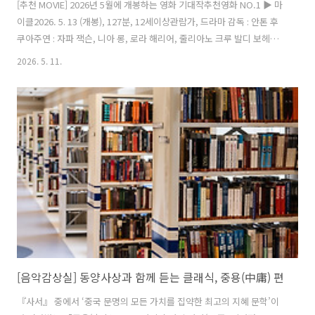
[추천 MOVIE] 2026년 5월에 개봉하는 영화 기대작추천영화 NO.1 ▶ 마
이클2026. 5. 13 (개봉), 127분, 12세이상관람가, 드라마 감독 : 안톤 후
쿠아주연 : 자파 잭슨, 니아 롱, 로라 해리어, 줄리아노 크루 발디 보헤미
안 랩소디 제작진과 팝의 황제 마이클 잭슨의 만남!2026년 그의 발끝에
2026. 5. 11.
서 전설이 다시 시작된다. 어린 나이에 형제들과 ‘잭슨 파이브’ 그룹의 막
내로 데뷔하자마자 음악적 천재성과 스타성으로 주목을 받은 마이클 잭
슨. 전 세계적인 스타로 성공하지만, 그는 가족에 대한 책임감과 자신의
음악적 정체성 사이에서 고민에 빠지게 된다. 천재적인 뮤지션에서 시대
를 초월한 아이콘이 되기까지, 그의 무대가 펼쳐진다. 영상출처 :
youtu.be/D5Wbzgi6Ivs 추천영화 NO..
[음악감상실] 동양사상과 함께 듣는 클래식, 중용(中庸) 편
『사서』 중에서 ‘중국 문명의 모든 가치를 집약한 최고의 지혜 문학’이