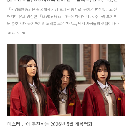
『시경(詩經)』은 중국에서 가장 오래된 총서로, 공자가 편찬했다고 전
해지며 유교 경전인 『오경(五經)』 가운데 하나입니다. 주나라 초기부
터 춘추 시대 중기까지의 노래를 모은 책으로, 당시 사람들의 생활이나
감정, 사회상을 잘 보여줍니다. 시경의 구성은 내용과 용도에 따라 세 부
2026. 5. 20.
분으로 나뉩니다. 각 지역의 민요를 모은 국풍(國風) 160편, 귀족 계층이
부르면서 정치를 비판하거나 신하들의 충언 또는 사회의 도덕과 질서를
노래한 소아(小雅) 74편, 왕조의 역사와 군주들의 덕과 치적을 다루어 이
념적이며 교훈적 성격의 대아(大雅) 31편, 종묘 제사나 제례음악을 다루
는 의식용 노래를 모아 놓은 송(頌) 40편으로 구성되어 있습니다. 현대에
도 일상생활에 교훈적인 구절로 쓰이는 ‘절차탁마(切磋琢磨)’, ‘타산지
석..
미스터 반이 추천하는 2026년 5월 개봉영화