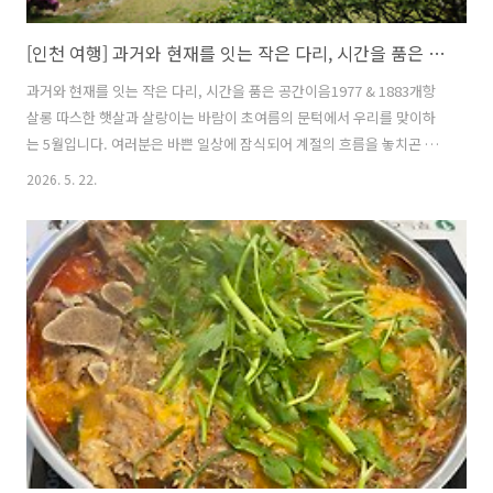
[인천 여행] 과거와 현재를 잇는 작은 다리, 시간을 품은 공간, 이음1977 & 1883개항살롱 1편
과거와 현재를 잇는 작은 다리, 시간을 품은 공간이음1977 & 1883개항
살롱 따스한 햇살과 살랑이는 바람이 초여름의 문턱에서 우리를 맞이하
는 5월입니다. 여러분은 바쁜 일상에 잠식되어 계절의 흐름을 놓치곤 하
지 않으신지요. 안녕하세요, 앰코인스토리 가족 여러분! 이번 여행은 인
2026. 5. 22.
천 개항장의 언덕 위에서 멈춰 선 시간과 만나 보는 여정, 과 에 다녀왔습
니다. 나란히 붙어 있는 두 개의 건축물, 과거와 현재가 서로를 비추며 이
어지는 특별한 공간으로 함께 떠나볼까요?이음 1977, 벽돌에 새겨진 건
축의 시1977년에 지어진 은 한국 현대 건축의 거장 김수근 건축가의 설
계로 유명합니다. 집은 ‘건축은 빛과 벽돌이 짓는 시’라는 신념을 가진 그
는 자연광과 벽돌의 질감을 이용해 공간을 시처럼 엮었는데요, 당시 부..