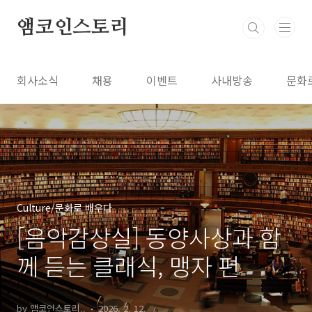
본문 바로가기
앰코인스토리
회사소식
채용
이벤트
사내방송
문화
Culture/문화로 배우다
[음악감상실] 동양사상과 함
께 듣는 클래식, 맹자 편
by 앰코인스토리..
2026. 2. 12.