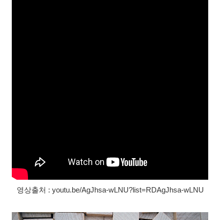
영상출처 : youtu.be/AgJhsa-wLNU?list=RDAgJhsa-wLNU