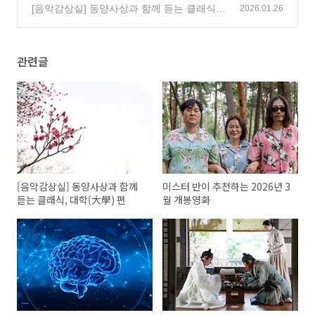
까?
(44)
(173)
[음악감상실] 동양사상과 함께 듣는 클래식,
2026.01.26
논어 편
(2)
관련글
[음악감상실] 동양사상과 함께
미스터 반이 추천하는 2026년 3
듣는 클래식, 대학(大學) 편
월 개봉영화