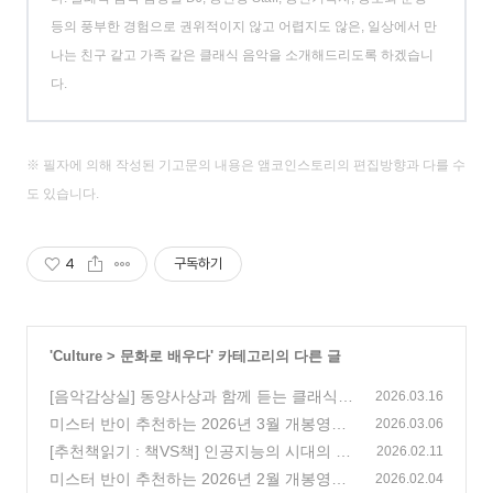
등의 풍부한 경험으로 권위적이지 않고 어렵지도 않은, 일상에서 만
나는 친구 같고 가족 같은 클래식 음악을 소개해드리도록 하겠습니
다.
※ 필자에 의해 작성된 기고문의 내용은 앰코인스토리의 편집방향과 다를 수
도 있습니다.
4
구독하기
'
Culture
>
문화로 배우다
' 카테고리의 다른 글
[음악감상실] 동양사상과 함께 듣는 클래식,
2026.03.16
대학(大學) 편
미스터 반이 추천하는 2026년 3월 개봉영화
(1)
2026.03.06
(114)
[추천책읽기 : 책VS책] 인공지능의 시대의 인
2026.02.11
간지능, 인간의 뇌를 얼마나 신뢰할 수 있을
미스터 반이 추천하는 2026년 2월 개봉영화
2026.02.04