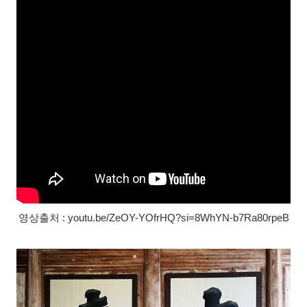
영상출처 : youtu.be/ZeOY-YOfrHQ?si=8WhYN-b7Ra80rpeB