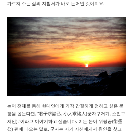
가르쳐 주는 삶의 지침서가 바로 논어인 것이지요.
논어 전체를 통해 현대인에게 가장 간절하게 전하고 싶은 문
장을 꼽는다면, “君子求諸己, 小人求諸人(군자구저기, 소인구
저인).”이라고 이야기하고 싶습니다. 이는 논어 위령공(衛靈
公) 편에 나오는 말로, 군자는 자기 자신에게서 원인을 찾고