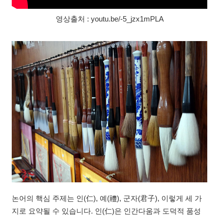
영상출처 : youtu.be/-5_jzx1mPLA
논어의 핵심 주제는 인(仁), 예(禮), 군자(君子), 이렇게 세 가
지로 요약될 수 있습니다. 인(仁)은 인간다움과 도덕적 품성