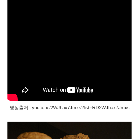
영상출처 : youtu.be/2WJhax7Jmxs?list=RD2WJhax7Jmxs