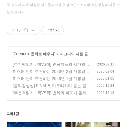
※ 필자에 의해 작성된 기고문의 내용은 앰코인스토리의 편집방향과 다를 수
도 있습니다.
10
구독하기
'
Culture
>
문화로 배우다
' 카테고리의 다른 글
[추천책읽기 : 책VS책] 인공지능의 시대의 인
2026.02.11
간지능, 인간의 뇌를 얼마나 신뢰할 수 있을
미스터 반이 추천하는 2026년 2월 개봉영화
2026.02.04
까?
(44)
(173)
미스터 반이 추천하는 2026년 1월 개봉영화
2026.01.05
(161)
[음악감상실] FINALE, 마무리하며 듣는 클래
2025.12.24
식 음악
[추천책읽기 : 책VS책] 변화의 파도가 밀려오
(0)
2025.12.12
는 2026, AI 대전환의 시대를 맞이하는 법
(6
6)
관련글