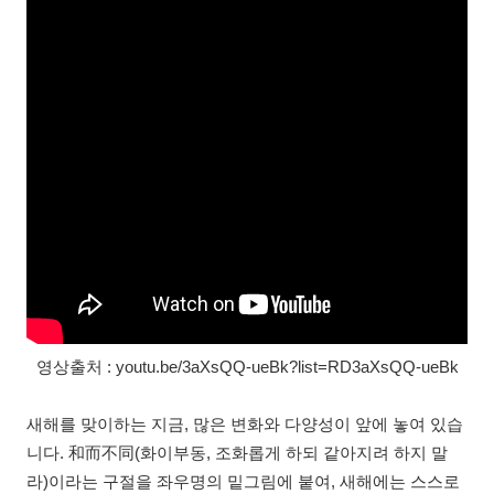
영상출처 : youtu.be/3aXsQQ-ueBk?list=RD3aXsQQ-ueBk
새해를 맞이하는 지금, 많은 변화와 다양성이 앞에 놓여 있습
니다. 和而不同(화이부동, 조화롭게 하되 같아지려 하지 말
라)이라는 구절을 좌우명의 밑그림에 붙여, 새해에는 스스로