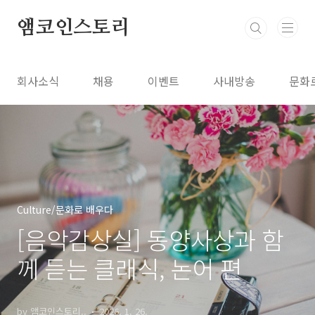
본문 바로가기
앰코인스토리
회사소식
채용
이벤트
사내방송
문화
Culture/문화로 배우다
[음악감상실] 동양사상과 함
께 듣는 클래식, 논어 편
by 앰코인스토리..
2026. 1. 26.