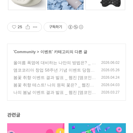
25
구독하기
'
Community
>
이벤트
' 카테고리의 다른 글
올여름 폭염에 대비하는 나만의 방법은? _ 웹
2026.06.02
진 [앰코인스토리]
앰코코리아 창업 58주년 기념 이벤트 당첨자
(219)
2026.05.26
발표 _ 웹진 [앰코인스토리]
봄꽃 취향 이벤트 결과 발표 _ 웹진 [앰코인스
(1)
2026.04.24
토리]
봄꽃 취향 테스트! 나의 원픽 꽃은? _ 웹진
(2)
2026.04.03
[앰코인스토리]
나의 봄날 이벤트 결과 발표 _ 웹진 [앰코인스
(356)
2026.03.27
토리]
(1)
관련글