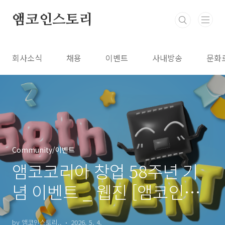
본문 바로가기
앰코인스토리
회사소식
채용
이벤트
사내방송
문화
Community/이벤트
앰코코리아 창업 58주년 기
념 이벤트 _ 웹진 [앰코인스
토리]
by 앰코인스토리..
2026. 5. 4.