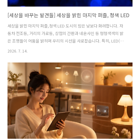
[세상을 바꾸는 발견들] 세상을 밝힌 마지막 퍼즐, 청색 LED
세상을 밝힌 마지막 퍼즐,청색 LED 도시의 밤은 낮보다 화려합니다. 자
동차 전조등, 거리의 가로등, 상점의 간판과 네온사인 등 형형색색의 밝
은 조명들이 어둠을 밝히며 우리의 시선을 사로잡습니다. 특히, LED(발
광다이오드)가 개발되면서 우리의 일상은 더 환해졌습니다. 기존의 형광
2026. 7. 14.
등이나 백열등과 달리 전력소모가 낮으면서도 훨씬 더 밝고 지속성이 높
아 우리의 방과 거실 조명은 물론, 휴대전화, TV, 전광판, 전구, 리모컨 등
에 이르기까지 생활 곳곳에서 LED로의 교체가 이뤄졌지요. 그런데 사실
LED로의 세대교체는 불과 얼마되지 않은 일입니다. 화합물 반도체인
LED의 역사는 약 100년을 거슬러 올라가는데, 약 100여 년 전 고체상의
재료에서 빛이 방출되는 현상을 우연히 발견한 영국의 라디오 엔지니어..