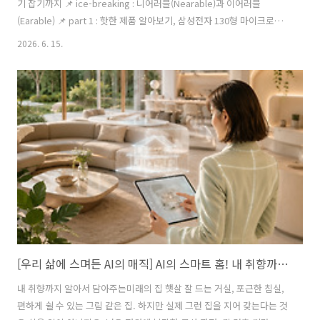
기 잡기까지 📌 ice-breaking : 니어러블(Nearable)과 이어러블
(Earable) 📌 part 1 : 핫한 제품 알아보기, 삼성전자 130형 마이크로
RGB TV 📌 part 2 : 모기와의 싸움, 미스터 반이라면 그까짓 거~! 6월의
2026. 6. 15.
디지털 라이프는 어떤 모습일까요? 스마트폰, 컴퓨터, 인터넷, 인공지능
등 다양한 디지털 기술과 기기가 일상생활 전반에 깊숙이 들어와 있는 시
대. 그럼에도 불구하고 뜨거운 여름을 앞둔, 우리의 일상은 보다 쿨한 무
언가를 갈망하게 되는데요, 디지털 라이프와 여름의 관계는 무더운 날씨
속 일상과 휴식을 주는 그 이상이 될 수 있지요. 예를 들어, 간단하게 불볕
더위 속에서 직접 밖으로..
[우리 삶에 스며든 AI의 매직] AI의 스마트 홈! 내 취향까지 알아서 담아주는 미래의 집
내 취향까지 알아서 담아주는미래의 집 햇살 잘 드는 거실, 포근한 침실,
편하게 쉴 수 있는 그림 같은 집. 하지만 실제 그런 집을 지어 갖는다는 것