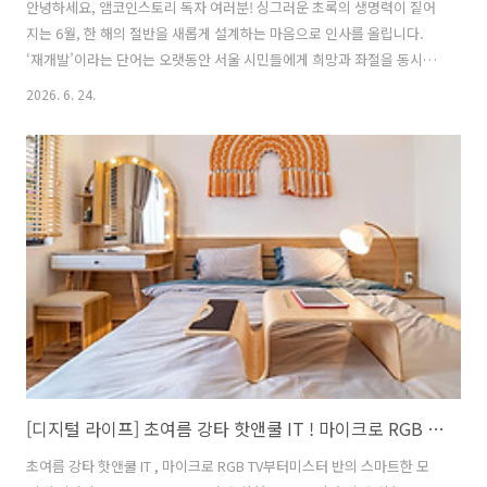
안녕하세요, 앰코인스토리 독자 여러분! 싱그러운 초록의 생명력이 짙어
지는 6월, 한 해의 절반을 새롭게 설계하는 마음으로 인사를 올립니다.
‘재개발’이라는 단어는 오랫동안 서울 시민들에게 희망과 좌절을 동시에
안겨줬습니다. 낡은 빌라가 번듯한 신축 아파트로 탈바꿈한다는 것은 단
2026. 6. 24.
순한 주거 환경 개선을 넘어, 자산 가치의 근본적인 전환을 의미하기 때
문입니다. 하지만 현실은 냉정합니다. 재개발 구역으로 지정되는 것 자체
가 ‘하늘의 별 따기’인 데다, 지정이 된다 해도 실제 입주까지 최소 10년
에서 20년까지도 걸리는 경우가 허다하기 때문입니다. 서울의 저층 주거
지, 이른바 빌라촌은 서울 전체 주거지의 40% 정도를 차지합니다. 이 중
상당수는 좁은 골목과 만성적인 주차난으로 생활 불편이 크지만, 재개발
을 추진..
[디지털 라이프] 초여름 강타 핫앤쿨 IT ! 마이크로 RGB TV부터 미스터 반의 스마트한 모기 잡기까지!
초여름 강타 핫앤쿨 IT , 마이크로 RGB TV부터미스터 반의 스마트한 모