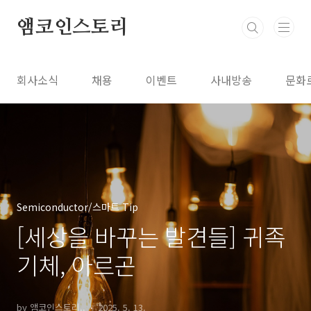
본문 바로가기
앰코인스토리
회사소식
채용
이벤트
사내방송
문화
Semiconductor/스마트 Tip
[세상을 바꾸는 발견들] 귀족
기체, 아르곤
by 앰코인스토리..
2025. 5. 13.