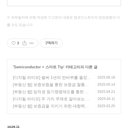
※ 외부필자에 의해 작성된 기고문의 내용은 앰코인스토리의 편집방향과 다
를 수도 있습니다.
3
구독하기
'
Semiconductor
>
스마트 Tip
' 카테고리의 다른 글
[디지털 라이프] 벌써 1년의 반바퀴를 돌았다,
2025.06.16
6월의 ‘재충전’ IT
[부동산 랩] 보증보험을 통한 보증금 철통보
(7)
2025.05.14
안
[부동산 랩] 임차권 등기명령제도를 통한 보
(1)
2025.04.21
증금 회수하기
[디지털 라이프] 두 가지 주제로 알아보는 몽
(0)
2025.04.11
글몽글 봄을 빛내주는 IT
[부동산 랩] 보증금을 지키기 위한 대항력과
(5)
2025.03.25
우선변제권 안내서
(5)
관련글