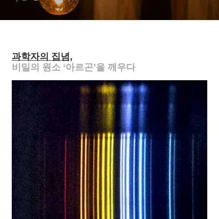
과학자의 집념,
비밀의 원소 ‘아르곤’을 깨우다