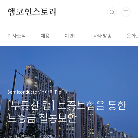
본문 바로가기
앰코인스토리
회사소식
채용
이벤트
사내방송
문화
Semiconductor/스마트 Tip
[부동산 랩] 보증보험을 통한
보증금 철통보안
by 앰코인스토리..
2025. 5. 14.