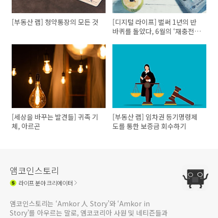
[부동산 랩] 청약통장의 모든 것
[디지털 라이프] 벌써 1년의 반
바퀴를 돌았다, 6월의 ‘재충전’
IT
[세상을 바꾸는 발견들] 귀족 기
[부동산 랩] 임차권 등기명령제
체, 아르곤
도를 통한 보증금 회수하기
앰코인스토리
라이프
분야 크리에이터
앰코인스토리는 ‘Amkor 人 Story’와 ‘Amkor in
Story’를 아우르는 말로, 앰코코리아 사원 및 네티즌들과