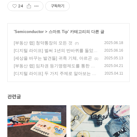
24
구독하기
'
Semiconductor
>
스마트 Tip
' 카테고리의 다른 글
[부동산 랩] 청약통장의 모든 것
2025.06.18
(7)
[디지털 라이프] 벌써 1년의 반바퀴를 돌았다,
2025.06.16
6월의 ‘재충전’ IT
[세상을 바꾸는 발견들] 귀족 기체, 아르곤
(7)
2025.05.13
(1)
[부동산 랩] 임차권 등기명령제도를 통한 보
2025.04.21
증금 회수하기
[디지털 라이프] 두 가지 주제로 알아보는 몽
(0)
2025.04.11
글몽글 봄을 빛내주는 IT
(5)
관련글