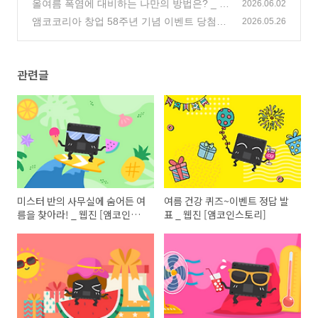
표 _ 웹진 [앰코인스토리]
올여름 폭염에 대비하는 나만의 방법은? _ 웹
(2)
2026.06.02
진 [앰코인스토리]
앰코코리아 창업 58주년 기념 이벤트 당첨자
(219)
2026.05.26
발표 _ 웹진 [앰코인스토리]
(1)
관련글
미스터 반의 사무실에 숨어든 여
여름 건강 퀴즈~이벤트 정답 발
름을 찾아라! _ 웹진 [앰코인스
표 _ 웹진 [앰코인스토리]
토리]