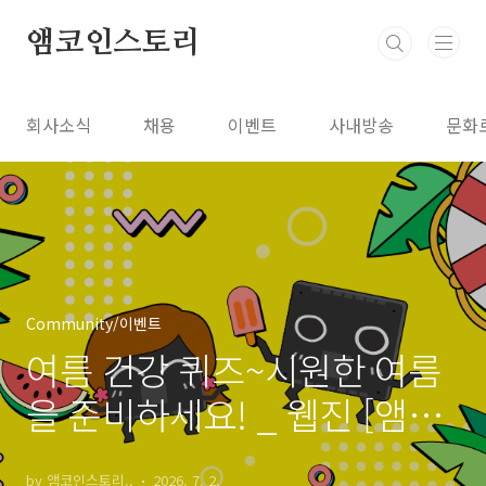
본문 바로가기
앰코인스토리
회사소식
채용
이벤트
사내방송
문화
Community/이벤트
여름 건강 퀴즈~시원한 여름
을 준비하세요! _ 웹진 [앰코
인스토리]
by 앰코인스토리..
2026. 7. 2.