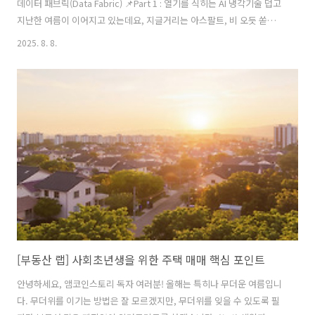
데이터 패브릭(Data Fabric) 📌Part 1 : 열기를 식히는 AI 냉각기술 덥고
지난한 여름이 이어지고 있는데요, 지글거리는 아스팔트, 비 오듯 쏟아지
는 땀, 저벅저벅 걸을 때마다 아지랑이 핀 사막 위를 걷는 기분. 폭염에 잠
2025. 8. 8.
식된 8월을 말하는 표현들일 겁니다. 그러나 더위가 있으면 추위가 있고,
추위가 있으면 더위가 있듯, 그 반대급부의 상쇄가 이뤄지게 마련이지요.
더위를 식히는 시원한 이야기들이 우수수 쏟아지는 것처럼 말입니다. 📌
ice-breaking : 데이터 패브릭(Data Fabric) 본격적인 이야기를 하기 전
에 시원하게 머리를 식히는 ice-breaking을 해볼까 하는데요, 이 여름,
지끈거..
[부동산 랩] 사회초년생을 위한 주택 매매 핵심 포인트
안녕하세요, 앰코인스토리 독자 여러분! 올해는 특히나 무더운 여름입니
다. 무더위를 이기는 방법은 잘 모르겠지만, 무더위를 잊을 수 있도록 필