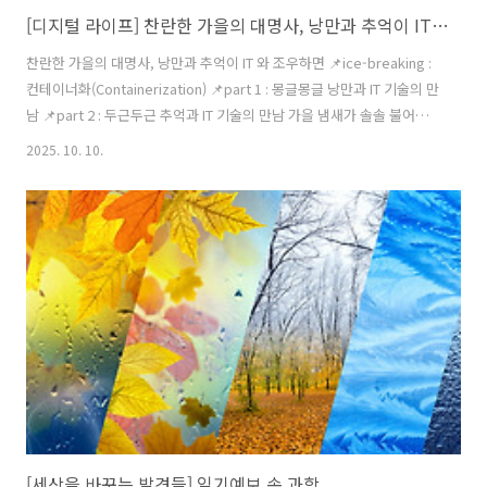
[디지털 라이프] 찬란한 가을의 대명사, 낭만과 추억이 IT와 조우하면?
찬란한 가을의 대명사, 낭만과 추억이 IT 와 조우하면 📌ice-breaking :
컨테이너화(Containerization) 📌part 1 : 몽글몽글 낭만과 IT 기술의 만
남 📌part 2 : 두근두근 추억과 IT 기술의 만남 가을 냄새가 솔솔 불어옵
니다. 안 올 줄 알았던 그 계절, 가을이 도래했습니다. 폭염에 찌든 우리
2025. 10. 10.
네 일상이 드디어 산들바람 부는 선선한 일상으로 전환 가능하게 됐지요.
여름을 싫어하는 사람은 많지만, 가을을 싫어하는 사람은 많지 않은데요,
그만큼 낭만이 잔뜩 묻은 이 반짝이는 계절은 많은 이들에게 사색과 영감
의 밑바탕이 됩니다. IT 기술 역시, 가을이 묻으면 더욱 낭만적인 세계가
펼쳐집니다. 첨단의 기술 속에서 때로는 절절한 사색이 꽃피우곤 합니다.
오늘은 그래서 가을..
[세상을 바꾸는 발견들] 일기예보 속 과학