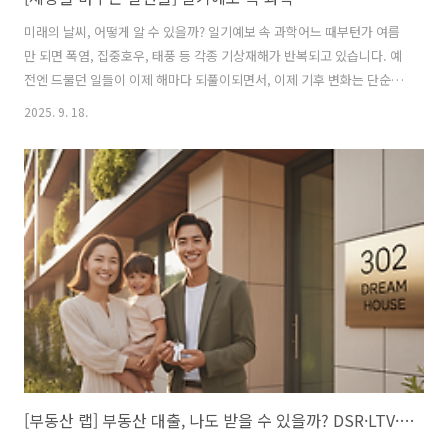
미래의 날씨, 어떻게 알 수 있을까? 일기예보 속 과학어느 때부턴가 여름
만 되면 폭염, 집중호우, 태풍 등 각종 기상재해가 반복되고 있습니다. 예
전엔 드물던 일들이 이제 해마다 되풀이되면서, 이제 기후 변화는 단순히
환경문제가 아니라 생존의 문제가 되었음을 직감합니다. 이러한 변화를
2025. 9. 18.
반영하듯, 2021년 노벨 물리학상에는 기후와 관련한 기술들에 수상의 영
예가 돌아갔습니다. 그때까지 지구과학 분야 과학자가 노벨상을 받은 것
은 1995년 오존층 파괴 과정을 밝힌 연구자들뿐이었고, 정통 기상학을
전공한 과학자가 노벨상을 수상한 경우는 이번이 최초였습니다. 기후과
학 연구는 이제 물리학 분야 핵심 주제로 주목받게 되었지요. 이날 노벨
물리학상 수상자는 지구 기후 모델의 토대를 마련한 미국 기상학자 마나
베 슈쿠로(S..
[부동산 랩] 부동산 대출, 나도 받을 수 있을까? DSR·LTV·DTI 입문