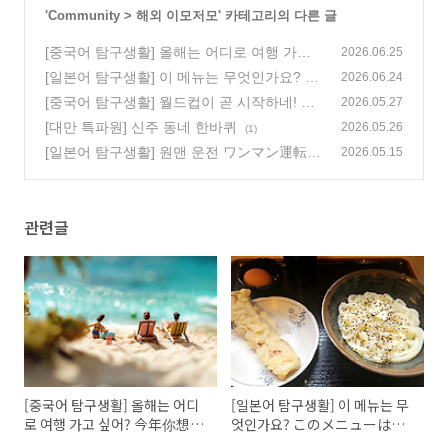
'
Community
>
해외 이모저모
' 카테고리의 다른 글
[중국어 탐구생활] 올해는 어디로 여행 가고
2026.06.25
싶어? 今年你想去哪里旅行?
[일본어 탐구생활] 이 메뉴는 무엇인가요? こ
(0)
2026.06.24
のメニューは何ですか?
[중국어 탐구생활] 월드컵이 곧 시작하네! 世
(0)
2026.05.27
界杯快开始了!
[대만 특파원] 신주 동네 한바퀴
(2)
2026.05.26
(1)
[일본어 탐구생활] 원맨 운전 ワンマン運転
2026.05.15
(0)
관련글
[중국어 탐구생활] 올해는 어디
[일본어 탐구생활] 이 메뉴는 무
로 여행 가고 싶어? 今年你想去
엇인가요? このメニューは何
哪里旅行?
ですか?