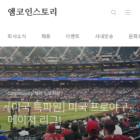
본문 바로가기
앰코인스토리
회사소식
채용
이벤트
사내방송
문화
Community/해외 이모저모
[미국 특파원] 미국 프로야구
메이저 리그!
by 앰코인스토리..
2026. 5. 28.