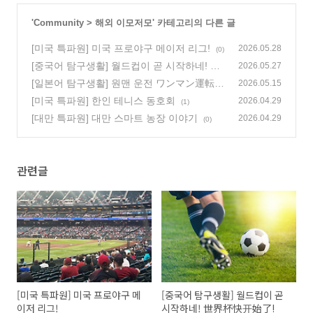
'
Community
>
해외 이모저모
' 카테고리의 다른 글
[미국 특파원] 미국 프로야구 메이저 리그!
2026.05.28
(0)
[중국어 탐구생활] 월드컵이 곧 시작하네! 世
2026.05.27
界杯快开始了!
[일본어 탐구생활] 원맨 운전 ワンマン運転
(2)
2026.05.15
(0)
[미국 특파원] 한인 테니스 동호회
2026.04.29
(1)
[대만 특파원] 대만 스마트 농장 이야기
2026.04.29
(0)
관련글
[미국 특파원] 미국 프로야구 메
[중국어 탐구생활] 월드컵이 곧
이저 리그!
시작하네! 世界杯快开始了!