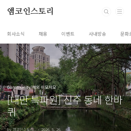
본문 바로가기
앰코인스토리
회사소식
채용
이벤트
사내방송
문화
Community/해외 이모저모
[대만 특파원] 신주 동네 한바
퀴
by 앰코인스토리..
2026. 5. 26.