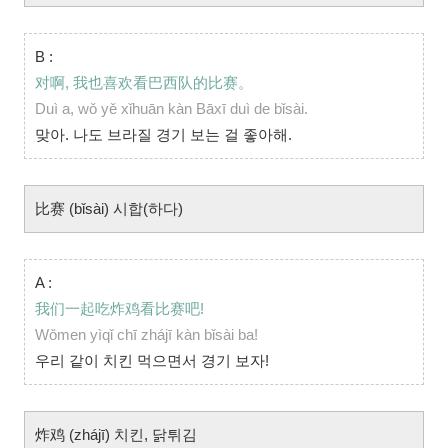
B :
对啊, 我也喜欢看巴西队的比赛。
Duì a, wǒ yě xǐhuān kàn Bāxī duì de bǐsài.
맞아. 나도 브라질 경기 보는 걸 좋아해.
比赛 (bǐsài) 시합(하다)
A :
我们一起吃炸鸡看比赛吧!
Wǒmen yìqǐ chī zhájī kàn bǐsài ba!
우리 같이 치킨 먹으면서 경기 보자!
炸鸡 (zhájī) 치킨, 닭튀김