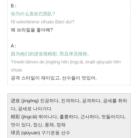
B :
你为什么喜欢巴西队?
Nǐ wèishénme xǐhuān Bāxī duì?
왜 브라질을 좋아해?
A :
因为他们的进攻很精彩, 而且球员很帅。
Yīnwèi tāmen de jìngōng hěn jīngcǎi, érqiě qiúyuán hěn
shuài.
공격 스타일이 재미있고, 선수들이 멋있어.
进攻 (jìngōng) 진공하다, 진격하다, 공격하다, 공세를 취하
다, 공세로 나아가다
精彩 (jīngcǎi) 뛰어나다, 훌륭하다, 근사하다, 멋들어지다,
멋이 있다, 정신, 풍채, 정채
球员 (qiúyuán) 구기운동 선수