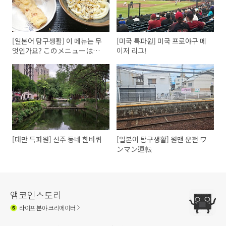
[일본어 탐구생활] 이 메뉴는 무
[미국 특파원] 미국 프로야구 메
엇인가요? このメニューは何
이저 리그!
ですか?
[대만 특파원] 신주 동네 한바퀴
[일본어 탐구생활] 원맨 운전 ワ
ンマン運転
앰코인스토리
라이프
분야 크리에이터