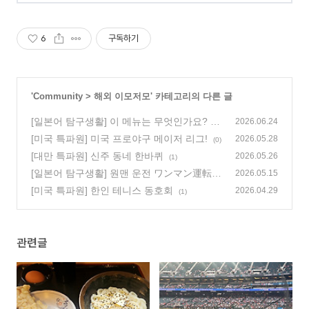
6
구독하기
'
Community
>
해외 이모저모
' 카테고리의 다른 글
[일본어 탐구생활] 이 메뉴는 무엇인가요? こ
2026.06.24
のメニューは何ですか?
[미국 특파원] 미국 프로야구 메이저 리그!
(0)
2026.05.28
(0)
[대만 특파원] 신주 동네 한바퀴
2026.05.26
(1)
[일본어 탐구생활] 원맨 운전 ワンマン運転
2026.05.15
(0)
[미국 특파원] 한인 테니스 동호회
2026.04.29
(1)
관련글