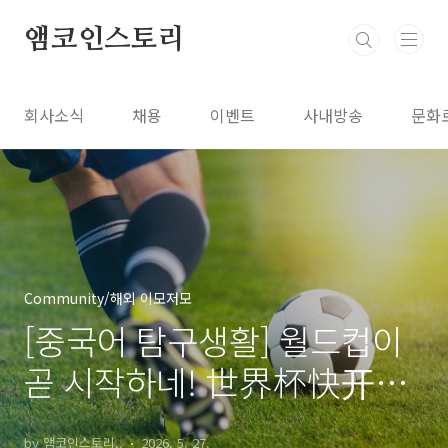
본문 바로가기
앰코인스토리
회사소식
채용
이벤트
사내방송
문화
Community/해외 이모저모
[중국어 탐구생활] 월드컵이
곧 시작하네! 世界杯快开始
了!
by 앰코인스토리..
2026. 5. 27.