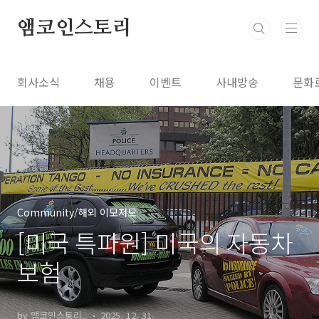
본문 바로가기
앰코인스토리
회사소식
채용
이벤트
사내방송
문화
Community/해외 이모저모
[미국 특파원] 미국의 자동차
보험
by 앰코인스토리..
2025. 12. 31.