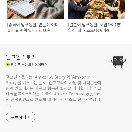
[중국어 탐구생활] 연말에 어디
[일본어 탐구생활] 보넨카이(忘
놀러갈 계획 있어? 年底有什么
年会)와 하츠모데(初詣)
旅行计划吗?
앰코인스토리
라이프
분야 크리에이터
앰코인스토리는 ‘Amkor 人 Story’와 ‘Amkor in
Story’를 아우르는 말로, 앰코코리아 사원 및 네티즌들과
함께 만들어가는 빠르고 행복한 웹진을 의미합니다. 앰코
테크놀로지코리아는 미국의 Amkor Technology, Inc
의 한국법인으로 반도체 패키징 및 테스트 전문기업입니
다.
구독하기