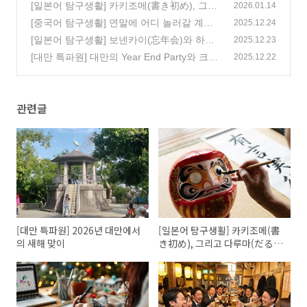
(0)
[일본어 탐구생활] 카키조메(書き初め), 그리
2026.01.14
고 다루마(だるま)
[중국어 탐구생활] 연말에 어디 놀러갈 계획
(0)
2025.12.24
있어? 年底有什么旅行计划吗?
[일본어 탐구생활] 보넨카이(忘年会)와 하츠
(0)
2025.12.23
모데(初詣)
[대만 특파원] 대만의 Year End Party와 크리
(0)
2025.12.22
스마스
(1)
관련글
[대만 특파원] 2026년 대만에서
[일본어 탐구생활] 카키조메(書
의 새해 맞이
き初め), 그리고 다루마(だる
ま)