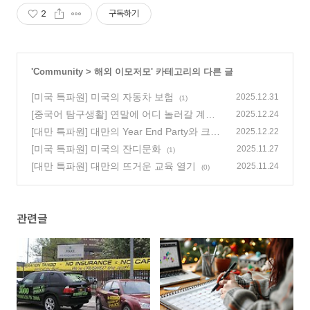
2
구독하기
'
Community
>
해외 이모저모
' 카테고리의 다른 글
[미국 특파원] 미국의 자동차 보험
2025.12.31
(1)
[중국어 탐구생활] 연말에 어디 놀러갈 계획
2025.12.24
있어? 年底有什么旅行计划吗?
[대만 특파원] 대만의 Year End Party와 크리
(0)
2025.12.22
스마스
[미국 특파원] 미국의 잔디문화
(1)
2025.11.27
(1)
[대만 특파원] 대만의 뜨거운 교육 열기
2025.11.24
(0)
관련글