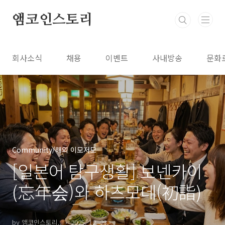
본문 바로가기
앰코인스토리
회사소식
채용
이벤트
사내방송
문화
Community/해외 이모저모
[일본어 탐구생활] 보넨카이
(忘年会)와 하츠모데(初詣)
by 앰코인스토리..
2025. 12. 23.