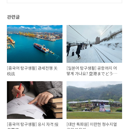
します
(0)
관련글
[중국어 탐구생활] 관세전쟁 关
[일본어 탐구생활] 공항까지 어
税战
떻게 가나요? 空港までどうや
って行きますか?
[중국어 탐구생활] 응시 자격 报
[대만 특파원] 이란현 청수지열