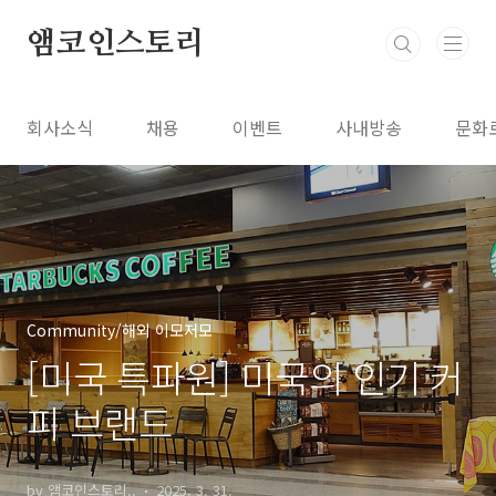
본문 바로가기
앰코인스토리
회사소식
채용
이벤트
사내방송
문화
Community/해외 이모저모
[미국 특파원] 미국의 인기 커
피 브랜드
by 앰코인스토리..
2025. 3. 31.