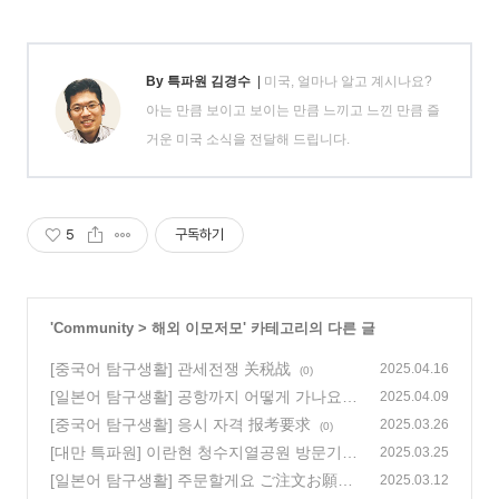
By 특파원 김경수
|
미국, 얼마나 알고 계시나요?
아는 만큼 보이고 보이는 만큼 느끼고 느낀 만큼 즐
거운 미국 소식을 전달해 드립니다.
5
구독하기
'
Community
>
해외 이모저모
' 카테고리의 다른 글
[중국어 탐구생활] 관세전쟁 关税战
2025.04.16
(0)
[일본어 탐구생활] 공항까지 어떻게 가나요?
2025.04.09
空港までどうやって行きますか?
[중국어 탐구생활] 응시 자격 报考要求
(0)
2025.03.26
(0)
[대만 특파원] 이란현 청수지열공원 방문기
2025.03.25
(0)
[일본어 탐구생활] 주문할게요 ご注文お願い
2025.03.12