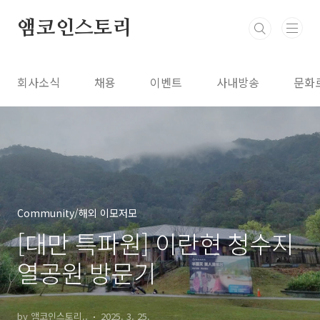
본문 바로가기
앰코인스토리
회사소식
채용
이벤트
사내방송
문화
Community/해외 이모저모
[대만 특파원] 이란현 청수지
열공원 방문기
by 앰코인스토리..
2025. 3. 25.