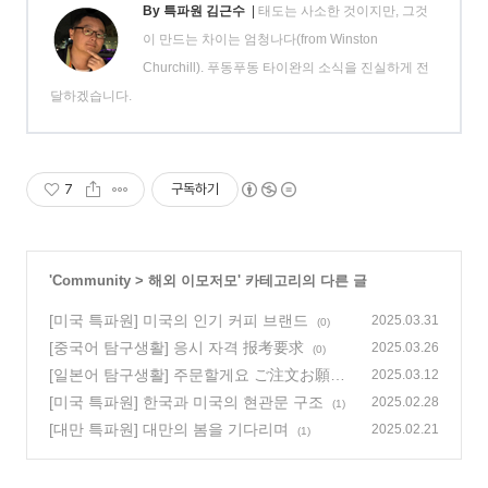
By 특파원 김근수
|
태도는 사소한 것이지만, 그것
이 만드는 차이는 엄청나다(from Winston
Churchill). 푸동푸동 타이완의 소식을 진실하게 전
달하겠습니다.
7
구독하기
'
Community
>
해외 이모저모
' 카테고리의 다른 글
[미국 특파원] 미국의 인기 커피 브랜드
2025.03.31
(0)
[중국어 탐구생활] 응시 자격 报考要求
2025.03.26
(0)
[일본어 탐구생활] 주문할게요 ご注文お願い
2025.03.12
します
[미국 특파원] 한국과 미국의 현관문 구조
(0)
2025.02.28
(1)
[대만 특파원] 대만의 봄을 기다리며
2025.02.21
(1)