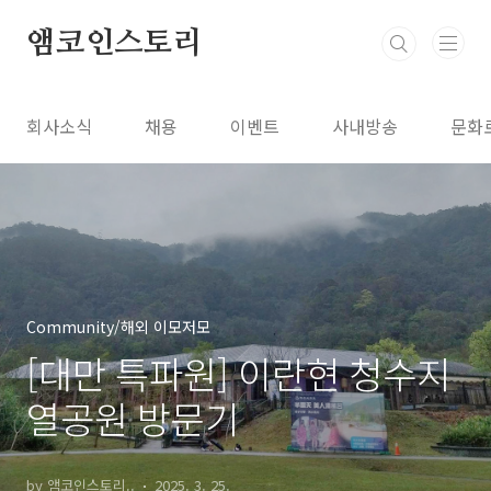
본문 바로가기
앰코인스토리
회사소식
채용
이벤트
사내방송
문화
Community/해외 이모저모
[대만 특파원] 이란현 청수지
열공원 방문기
by 앰코인스토리..
2025. 3. 25.