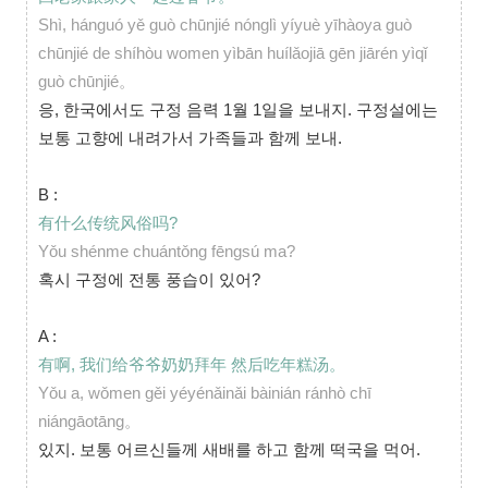
Shì, hánguó yě guò chūnjié nónglì yíyuè yīhàoya guò
chūnjié de shíhòu women yìbān huílǎojiā gēn jiārén yìqǐ
guò chūnjié。
응, 한국에서도 구정 음력 1월 1일을 보내지. 구정설에는
보통 고향에 내려가서 가족들과 함께 보내.
B :
有什么传统风俗吗?
Yǒu shénme chuántǒng fēngsú ma?
혹시 구정에 전통 풍습이 있어?
A :
有啊, 我们给爷爷奶奶拜年 然后吃年糕汤。
Yǒu a, wǒmen gěi yéyénǎinǎi bàinián ránhò chī
niángāotāng。
있지. 보통 어르신들께 새배를 하고 함께 떡국을 먹어.