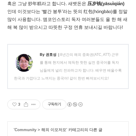
혹은 그냥 炒年糕라고 합니다. 새뱃돈은
压岁钱(yāsuìqián)
인데 이것보다는 ‘빨간 봉투’라는 뜻의 红包(hóngbāo)를 정말
많이 사용합니다. 앰코인스토리 독자 여러분들도 올 한 해 새
해 복 많이 받으시고 따뜻한 구정 연휴 보내시길 바랍니다!
By 권호성
|
8년간의 해외 중화권(ATC, ATT) 근무
를 통해 현지에서 체득한 핫한 실전 중국어를 독자
님들에게 널리 전파하고자 합니다. 배우면 배울수록
한국과 가깝다고 느껴지는 중국어! 같이 한번 빠져보시지요!
3
구독하기
'
Community
>
해외 이모저모
' 카테고리의 다른 글