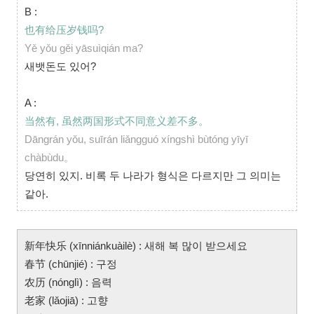
B :
也有给压岁钱吗?
Yě yǒu gěi yāsuìqián ma?
새뱃돈도 있어?
A :
当然有, 虽然两国形式不同意义差不多。
Dāngrán yǒu, suīrán liǎngguó xíngshì bùtóng yīyī
chàbùdu。
당연히 있지. 비록 두 나라가 형식은 다르지만 그 의미는
같아.
新年快乐 (xīnniánkuàilè) : 새해 복 많이 받으세요
春节 (chūnjié) : 구정
农历 (nónglì) : 음력
老家 (lǎojiā) : 고향