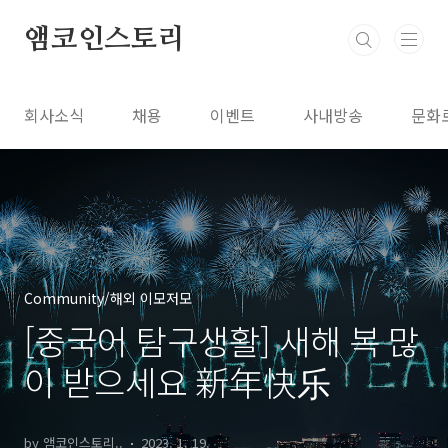
본문 바로가기
앰코인스토리
회사소식
채용
이벤트
사내방송
문화
Community/해외 이모저모
[중국어 탐구생활] 새해 복 많
이 받으세요 新年快乐
by 앰코인스토리..
2023. 1. 19.