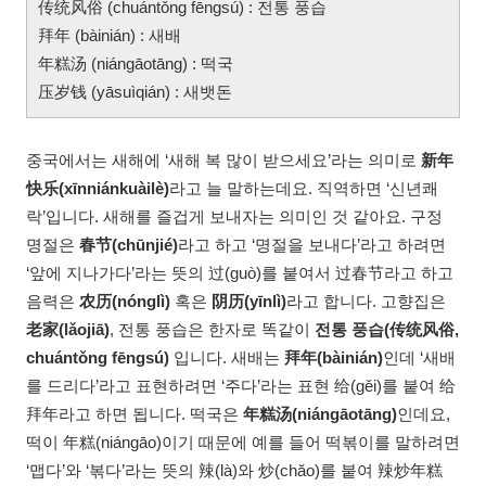
传统风俗 (chuántǒng fēngsú) : 전통 풍습
拜年 (bàinián) : 새배
年糕汤 (niángāotāng) : 떡국
压岁钱 (yāsuìqián) : 새뱃돈
중국에서는 새해에 ‘새해 복 많이 받으세요’라는 의미로
新年
快乐(xīnniánkuàilè)
라고 늘 말하는데요. 직역하면 ‘신년쾌
락’입니다. 새해를 즐겁게 보내자는 의미인 것 같아요. 구정
명절은
春节(chūnjié)
라고 하고 ‘명절을 보내다’라고 하려면
‘앞에 지나가다’라는 뜻의 过(guò)를 붙여서 过春节라고 하고
음력은
农历(nónglì)
혹은
阴历(yīnlì)
라고 합니다. 고향집은
老家(lǎojiā)
, 전통 풍습은 한자로 똑같이
전통 풍습(传统风俗,
chuántǒng fēngsú)
입니다. 새배는
拜年(bàinián)
인데 ‘새배
를 드리다’라고 표현하려면 ‘주다’라는 표현 给(gěi)를 붙여 给
拜年라고 하면 됩니다. 떡국은
年糕汤(niángāotāng)
인데요,
떡이 年糕(niángāo)이기 때문에 예를 들어 떡볶이를 말하려면
‘맵다’와 ‘볶다’라는 뜻의 辣(là)와 炒(chăo)를 붙여 辣炒年糕