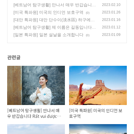
[베트남어 탐구생활] 만나서 매우 반갑습니다
2023.02.10
Rất vui được gặp anh
[미국 특파원] 미국의 인디언 보호구역
(4)
2023.01.26
(0)
[대만 특파원] 대만 단수이(淡水區) 하구에서
2023.01.16
[베트남어 탐구생활] 제 이름은 길동입니다 T
(0)
2023.01.12
ôi tên là Gildong
[일본 특파원] 일본 설날을 소개합니다
(0)
2023.01.09
(0)
관련글
[베트남어 탐구생활] 만나서 매
[미국 특파원] 미국의 인디언 보
우 반갑습니다 Rất vui được
호구역
gặp anh