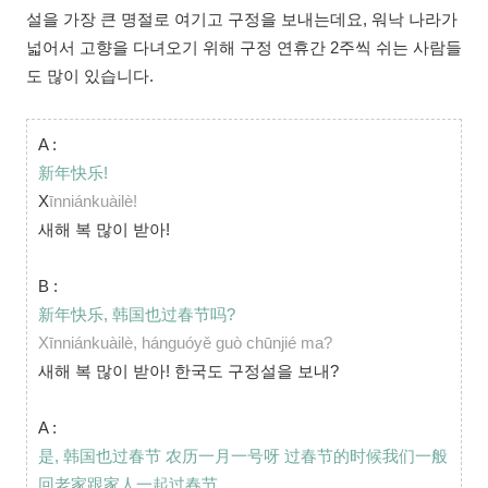
설을 가장 큰 명절로 여기고 구정을 보내는데요, 워낙 나라가
넓어서 고향을 다녀오기 위해 구정 연휴간 2주씩 쉬는 사람들
도 많이 있습니다.
A :
新年快乐!
X
īnniánkuàilè!
새해 복 많이 받아!
B :
新年快乐, 韩国也过春节吗?
Xīnniánkuàilè, hánguóyě guò chūnjié ma?
새해 복 많이 받아! 한국도 구정설을 보내?
A :
是, 韩国也过春节 农历一月一号呀 过春节的时候我们一般
回老家跟家人一起过春节。