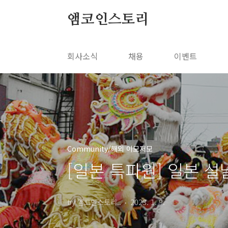
본문 바로가기
앰코인스토리
회사소식
채용
이벤트
Community/해외 이모저모
[일본 특파원] 일본 
by 앰코인스토리..
2023. 1. 9.