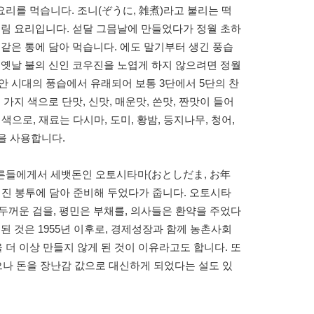
요리를 먹습니다. 조니(ぞうに, 雑煮)라고 불리는 떡
조림 요리입니다. 섣달 그믐날에 만들었다가 정월 초하
 같은 통에 담아 먹습니다. 에도 말기부터 생긴 풍습
 옛날 불의 신인 코우진을 노엽게 하지 않으려면 정월
안 시대의 풍습에서 유래되어 보통 3단에서 5단의 찬
가지 색으로 단맛, 신맛, 매운맛, 쓴맛, 짠맛이 들어
 색으로, 재료는 다시마, 도미, 황밤, 등지나무, 청어,
등을 사용합니다.
어른들에게서 세뱃돈인 오토시타마(おとしだま, お年
려진 봉투에 담아 준비해 두었다가 줍니다. 오토시타
두꺼운 검을, 평민은 부채를, 의사들은 환약을 주었다
된 것은 1955년 이후로, 경제성장과 함께 농촌사회
더 이상 만들지 않게 된 것이 이유라고도 합니다. 또
나 돈을 장난감 값으로 대신하게 되었다는 설도 있