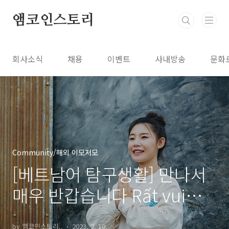
본문 바로가기
앰코인스토리
회사소식
채용
이벤트
사내방송
문화
Community/해외 이모저모
[베트남어 탐구생활] 만나서
매우 반갑습니다 Rất vui
được gặp anh
by 앰코인스토리..
2023. 2. 10.