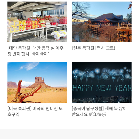
[대만 특파원] 대만 음력 설 이후
[일본 특파원] 역시 교토!
첫 번째 행사 ‘빠이빠이’
[미국 특파원] 미국의 인디언 보
[중국어 탐구생활] 새해 복 많이
호구역
받으세요 新年快乐