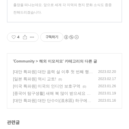
출장을 떠나는데요. 앞으로 세계 각 지역의 현지 문화 소식도 종종
전해드리겠습니다.
4
구독하기
'
Community
>
해외 이모저모
' 카테고리의 다른 글
[대만 특파원] 대만 음력 설 이후 첫 번째 행사
2023.02.20
‘빠이빠이’
[일본 특파원] 역시 교토!
(0)
2023.02.17
(0)
[미국 특파원] 미국의 인디언 보호구역
2023.01.26
(0)
[중국어 탐구생활] 새해 복 많이 받으세요 新
2023.01.19
年快乐
[대만 특파원] 대만 단수이(淡水區) 하구에서
(0)
2023.01.16
(0)
관련글