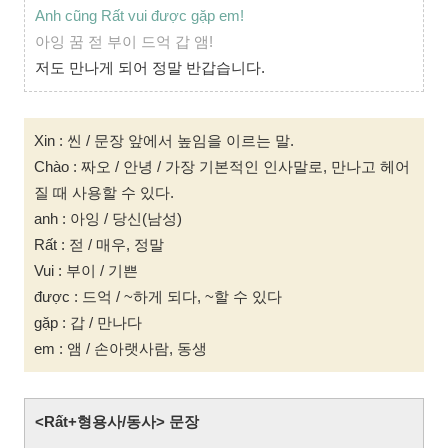
Anh cũng Rất vui được gặp em!
아잉 꿈 젇 부이 드억 갑 앰!
저도 만나게 되어 정말 반갑습니다.
Xin : 씬 / 문장 앞에서 높임을 이르는 말.
Chào : 짜오 / 안녕 / 가장 기본적인 인사말로, 만나고 헤어
질 때 사용할 수 있다.
anh : 아잉 / 당신(남성)
Rất : 젇 / 매우, 정말
Vui : 부이 / 기쁜
được : 드억 / ~하게 되다, ~할 수 있다
gặp : 갑 / 만나다
em : 앰 / 손아랫사람, 동생
<R
ấ
t+
형용사/동사> 문장