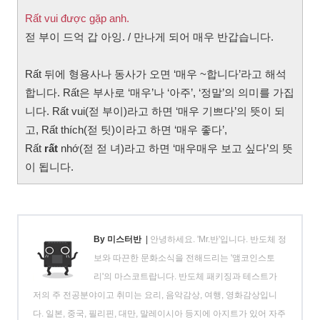
Rất vui được gặp anh.
젇 부이 드억 갑 아잉. / 만나게 되어 매우 반갑습니다.
Rất 뒤에 형용사나 동사가 오면 ‘매우 ~합니다’라고 해석
합니다. Rất은 부사로 ‘매우’나 ‘아주’, ‘정말’의 의미를 가집
니다. Rất vui(젇 부이)라고 하면 ‘매우 기쁘다’의 뜻이 되
고, Rất thích(젇 팃)이라고 하면 ‘매우 좋다’,
Rất
rất
nhớ(젇 젇 녀)라고 하면 ‘매우매우 보고 싶다’의 뜻
이 됩니다.
By 미스터반
|
안녕하세요. 'Mr.반'입니다. 반도체 정
보와 따끈한 문화소식을 전해드리는 '앰코인스토
리'의 마스코트랍니다. 반도체 패키징과 테스트가
저의 주 전공분야이고 취미는 요리, 음악감상, 여행, 영화감상입니
다. 일본, 중국, 필리핀, 대만, 말레이시아 등지에 아지트가 있어 자주