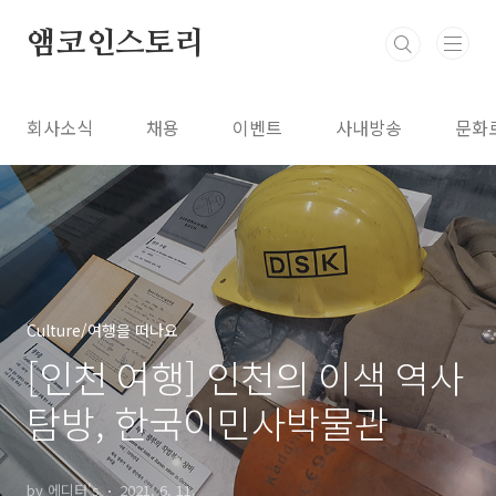
본문 바로가기
앰코인스토리
회사소식
채용
이벤트
사내방송
문화
Culture/여행을 떠나요
[인천 여행] 인천의 이색 역사
탐방, 한국이민사박물관
by 에디터's
2021. 6. 11.