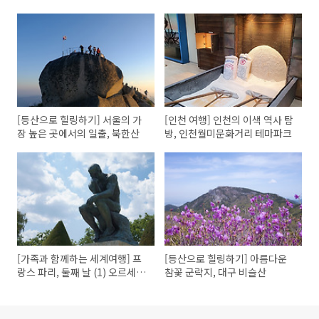
[등산으로 힐링하기] 서울의 가
[인천 여행] 인천의 이색 역사 탐
장 높은 곳에서의 일출, 북한산
방, 인천월미문화거리 테마파크
[가족과 함께하는 세계여행] 프
[등산으로 힐링하기] 아름다운
랑스 파리, 둘째 날 (1) 오르세 미
참꽃 군락지, 대구 비슬산
술관, 로댕 박물관