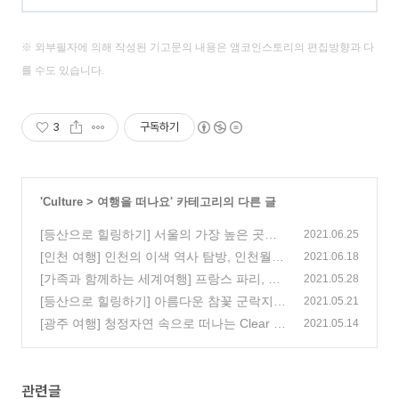
※ 외부필자에 의해 작성된 기고문의 내용은 앰코인스토리의 편집방향과 다
를 수도 있습니다.
3
구독하기
'
Culture
>
여행을 떠나요
' 카테고리의 다른 글
[등산으로 힐링하기] 서울의 가장 높은 곳에
2021.06.25
서의 일출, 북한산
[인천 여행] 인천의 이색 역사 탐방, 인천월미
(0)
2021.06.18
문화거리 테마파크
[가족과 함께하는 세계여행] 프랑스 파리, 둘
(0)
2021.05.28
째 날 (1) 오르세 미술관, 로댕 박물관
[등산으로 힐링하기] 아름다운 참꽃 군락지,
(0)
2021.05.21
대구 비슬산
[광주 여행] 청정자연 속으로 떠나는 Clear an
(0)
2021.05.14
d Airy Travel, 수만리 커피
(0)
관련글