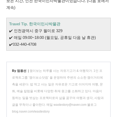
보는 시간, 인천 한국이민사박물관이었습니다. (다음 호에서
계속)
Travel Tip. 한국이민사박물관
✔️
인천광역시 중구 월미로 329
✔️
매일 09:00~18:00 (월요일, 공휴일 다음 날 휴관)
✔️
032-440-4708
By 엄용선
|
잼이보는 하루를 사는 자유기고가 & 여행작가. 1인 프
로젝트그룹 ‘잼이보소닷컴’ 을 운영하며 주변의 소소한 잼이거리에
촉을 세운다. 밥 먹고 사는 일은 자유로운 기고로 이어지며 여행, 문
화, 예술 칼럼을 비롯해 다양한 취재 원고를 소화하고 있다. 마음이
동하는 일을 벗삼는 프로젝터로의 삶을 꿈꾸며 여행과 생각, 사람과
글을 무척이나 좋아한다. 메일 wastestory@naver.com 블로그
blog.naver.com/wastestory