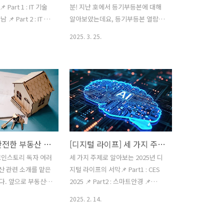
 Part 1 : IT 기술
분! 지난 호에서 등기부등본에 대해
 Part 2 : IT 기
알아보았는데요, 등기부등본 열람하
남 따뜻한 햇살이 몽
기 정말 쉬웠지요? 이번 호에는 보증
2025. 3. 25.
봄. 얼어붙었던 대
금을 지키기 위한 두 번째 시간으로,
새순이 돋는 계절인
‘대항력’과 ‘우선변제권’이 무엇인지,
에 진저리를 치던 많
이 권리를 어떻게 확보하고 어떻게
 기지개를 피는 시
유지할 수 있는지에 대해 알아보려
의 날씨가 영상으로
합니다.주택임대차보호법에 따라 대
모든 것이 새로운 도
한민국에서 임대차 계약(전세나 월
지만, 막상 봄은 봄
세) 시 계약을 체결할 때, 임차인은 보
고 지끈거리는 이야기
증금을 보호받을 수 있는 권리를 가
 즉, 날씨와 반비례
지며 이를 확보해야 합니다. 이를 위
[부동산 랩] 안전한 부동산 거래를 위해 등기부 등본 열람하기
[디지털 라이프] 세 가지 주제로 알아보는 2025년 디지털 라이프의 서막
들쭉날쭉 일상을 방해
해 중요한 법적 개념이 ‘대항력’과
코인스토리 독자 여러
세 가지 주제로 알아보는 2025년 디
기저기서 재채기 소
‘우선 변제권’입니다. 표현이 어렵지
동산 관련 소개를 맡은
지털 라이프의 서막📌 Part1 : CES
 빨개진 눈동자를 목
요? 법률 용어라 다소 딱딱하게만 느
다. 앞으로 부동산에
2025 📌 Part2 : 스마트안경 📌
, 그만큼 환절기에는
껴질텐데요, 이 두 가지 권리를 올바
알짜배기 정보들을 독
Part3 : IT 기술과 자기계발의 만남
찾아오는 시기입니
르게 이해하고 적절한 절차를 따르면
2025. 2. 14.
리려 참여하게 되었
2025년, 우리는 인공지능(AI)을 넘
증이 벌컥 솟아오른
보증금을 안전하게 보호할 수 있습니
 부동산에 관해 처음 소
어 더욱 진화된 기술들을 마주할 준
요. 일단,..
다. 필자와 함께 대항력과 우선변제