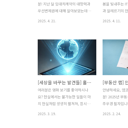
분! 지난 달 임대차계약의 대항력과
봄을 빛내주는 IT📌
우선변제권에 대해 알아보았는데요,
과 알레르기의 만남 
법적인 제도장치가 갖추어 있음에도
술과 커피의 만
2025. 4. 21.
2025. 4. 11.
계약만료 시 임대인의 사정으로 보증
글몽글 피어나는 
금을 돌려주지 못하는 골치 아픈 상
지 위에 푸릇한 
황이 발생하는 경우, 임차인으로서
데요, 겨울 날씨
보증금을 회수하기 위해 할 수 있는
은 이들이 반가운
사항들에 대해 알아볼 수 있도록 하
절이지요. 영하
겠습니다. 현재 필자는 임대인이기도
변모하는 순간, 
하면서 임차인이도 합니다. 불가피한
약을 기대하게 하
상황이 맞물리면 이러한 상황이 발생
대로 또 심란하
되기도 하지요. 아마도 대부분은 사
들이 펼쳐집니다.
[세상을 바꾸는 발견들] 홀로그래피
회 초년생일 때 임차인으로 부동산을
하는 현상들이 
여러분은 영화 보기를 좋아하시나
안녕하세요, 앰
접하고, 향후 가정을 꾸리고 자산을
하지요. 특히 여
요? 현실에서는 불가능한 일들이 마
분! 2025년 부
증식하게 되면서 임대인이 되어 갑니
리가 들려오거나
치 현실처럼 생생히 펼쳐져, 잠시나
주우경 필자입니
다. 임대인이 된다면 여러 의무가 발
격하게 되는데요
마 현실을 벗어나 마음껏 꿈꿀 수 있
관한 이모저도 
생이 되기에, 이를 성실하게 이행하
많은 불청객이 
2025. 3. 19.
2025. 2. 24.
기에 영화 감상은 많은 사람의 취미
자님들께 알려드
는 임대인이 대부분일 것이라고 생각
다. 환절기에 짜
생활 중 하나이지요. 대한민국은 한
습니다. (^_^)
합니다. 가끔 비상식적인 임대인을
다는 이야기도 많고