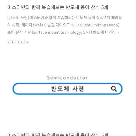
미스터반과 함께 복습해보는 반도체 용어 상식 5개
[반도체 사전] 미스터반과 함께 복습해보는 반도체 용어 상식 5개 패키징
의 시작, 웨이퍼 (Wafer) 발광 다이오드, LED (Light Emitting Diode)
표면 실장 기술 (surface mount technology, SMT) 반도체 패키징 반
도체소자 (semiconductor device, 半導體素子) WRITTEN BY 미스터
2017. 10. 16.
반 안녕하세요. 'Mr.반'입니다. 반도체 정보와 따끈한 문화소식을 전해드
리는 '앰코인스토리'의 마스코트랍니다. 반도체 패키징과 테스트가 저의
주 전공분야이고 취미는 요리, 음악감상, 여행, 영화감상입니다. 일본, 중
국, 필리핀, 대만, 말레이시아 등지에 아지트가 있어 자주 출장을 떠나는
데요. 앞으로 세계 각 지역의 현지 문화 소식도 종종 전해드리겠습니다.
미스터반과 함께 복습해보는 반도체 용어 상식 5개