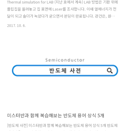
Thermal simulation for LAB (지난 호에서 계속) LAB 방법은 기판 위에
플립칩을 올려놓고 칩 표면에 Laser를 조사합니다. 이때 열에너지가 전
달이 되고 솔더가 녹았다가 굳으면서 본딩이 완료됩니다. 관건은, 원하는
영역에만 똑같은 (Homogenized) 양으로 레이저를 조사하는 것입니다.
2017. 10. 6.
Laser의 power는 칩 크기나 두께에 따라서 달라지겠지만, 때에 따라
1,000Watts가 넘기도 합니다. 아주 높은 열에너지를 순간적으로 전달해
야 하는데, 과연 얼마나 높은 에너지를 또 어느 정도 시간 동안 전달해야
안전하게 본딩이 될 수 있을까요? 무엇보다 수많은 범프 중에 어느 하나
빠지지 않고 모두가 잘 녹았다가 굳어서 본딩이 되려면 여간 복잡한 일이
아닙니다. 그래서 온도에 민감합..
미스터반과 함께 복습해보는 반도체 용어 상식 5개
[반도체 사전] 미스터반과 함께 복습해보는 반도체 용어 상식 5개 반도체