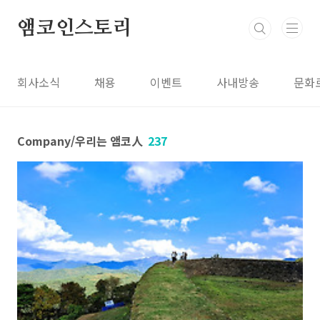
본문 바로가기
앰코인스토리
회사소식
채용
이벤트
사내방송
문화
Company/우리는 앰코人
237