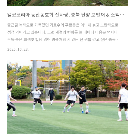
앰코코리아 등산동호회 산사랑, 충북 단양 보발재 & 소백산 자락길 트레킹!
출근길 녹색으로 가득했던 가로수의 푸르름은 어느새 붉고 노란색으로
점점 익어가고 있습니다. 그런 계절의 변화를 볼 때마다 마음은 언제나
우뚝 솟은 회색빛 빌딩 넘어 병풍처럼 서 있는 산 위를 걷고 싶은 충동에
사로 잡힙니다. 가을이라는 계절은 이름만 들어도 마음이 센치해지고 바
2025. 10. 28.
람의 결이 달라지는 그런 계절입니다. 10월의 가을은 산과 들이 어느새
물들기 시작합니다. 붉은빛은 마음을 데우고, 노란빛은 세상을 환하게 밝
혀 줍니다. 바람에 실려 천천히 내려 앉은 낙엽은 런웨이를 만들어 놓은
듯 우리의 발걸음을 잠시 머뭇거리게 하지만, 발끝에서 들려오는 바스락
소리가 가을의 노래처럼 들려 한 걸음 한 걸음 내디딜 때마다 발걸음은
더 가벼워지고 마음은 이미 낙엽 쌓인 숲 속을 걷고 있습니다. 낭만의 계
절 10월을..