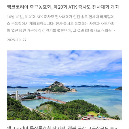
앰코코리아 축구동호회, 제20회 ATK 축사모 전사대회 개최
10월 18일, 제20회 ATK 축사모 전사대회가 인천 송도 연세대 국제캠퍼
스 운동장에서 개최되었습니다. 전사 축사모 동호회는 사원과 사원가족
의 열띤 응원 가운데 각각 경기를 펼쳤으며, 그 결과 K5 축사모가 최종 우
승을 거두었습니다. 또한, 추가로 진행된 시상식에서는 실버슈에 고객만
2025. 10. 27.
족부문 임태우 사원, 페어플레이어상에 제조부문 PM팀 조현익 책임,
MVP에 환경안전물류부문 환경안전팀 오근형 사원이 선정되었습니다.열
정과 팀워크로 하나된 축사모 동호인들에게 박수를 보냅니다. 앞으로도
앰코코리아 축구동호회 축사모의 멋진 활약을 기대합니다! MVP 수상자
🏆 TEST 실버슈 : 고객만족부문 임태우 사원🏆 K4 페어플레이어 : 제조
부문 PM팀 조현익 책임🏆 K5 MVP : 환경안전물류부문 환경안전팀 오근
형 사원
앰코코리아 등산동호회 산사랑, 전북 군산 고군산군도 트래킹!