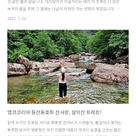
것 같은 볼과 같습니다. 아지랑이가 이글거리는 대지 위 초목은 더 짙은
녹색의 춤을 추며 그 열매는 나날이 커져만 가는 생명의 계절입니다. 긴
장마가 이어질 거라는 기상청의 예보는 첨단 예측 장비라고 불리기에 민
2025. 7. 23.
망할 정도로 어이없이 빗나가, 마른 장마가 되어 전국이 연일 35도가 넘
는 폭염이 이어지고 있는 상황입니다. “내 고장 칠월은 청포도가 익어 가
는 시절 / 이 마을 전설이 주저리주저리 열리고 먼 데 하늘이 꿈꾸며 알알
이 들어와 박혀 / 하늘 밑 푸른 바다가 가슴을 열고 흰 돛단배가 곱게 밀려
서 오면….”시인 이육사는 조국의 광복을 그리며 7월의 아름다움을 서정
적 감성으로 아주 멋지게 표현했는데요, 현실의 7월은 서정적 감성과는 ..
앰코코리아 등산동호회 산사랑, 설악산 트레킹!
짙게 우거진 초록빛 사이로 촉촉한 장마비가 스며들어, 풀잎마다 맺히는
투명한 보석의 영롱함은 마치 강렬한 여름의 자연이 숨결을 고르는 짧은