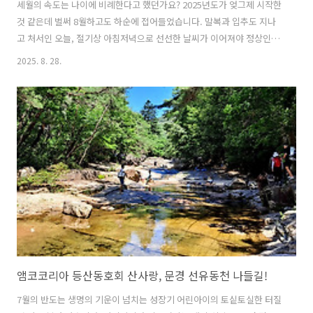
세월의 속도는 나이에 비례한다고 했던가요? 2025년도가 엊그제 시작한
것 같은데 벌써 8월하고도 하순에 접어들었습니다. 말복과 입추도 지나
고 처서인 오늘, 절기상 아침저녁으로 선선한 날씨가 이어져야 정상인데
작년의 무더위가 데자뷰되듯 연일 폭염으로 힘든 하루하루를 보내고 있
2025. 8. 28.
습니다. 그래도 아웃도어를 즐기는 이들에겐 이 맑은 하늘은, 더위를 즐
길 수 있는 선물이라고 긍정적인 자아도취에 빠질 수 있어 행복합니다. 8
월의 산과 계곡은 한여름의 뜨거운 열기를 품고 있으면서도, 동시에 그
열기를 식혀주는 은밀한 쉼터와 같습니다. 맑게 흐르는 물은 투명한 거울
처럼 하늘과 숲을 비추며, 바람이 스쳐 지나가는 소리를 함께 품고 있지
요. 초록빛이 살아 숨 쉬는 숲과 푸른 하늘, 그 사이로 피어오르는 뭉게구
름은 여름의 ..
앰코코리아 등산동호회 산사랑, 문경 선유동천 나들길!
7월의 반도는 생명의 기운이 넘치는 성장기 어린아이의 토싵토실한 터질