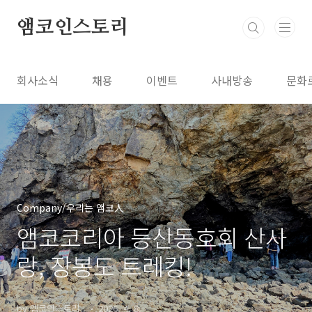
본문 바로가기
앰코인스토리
회사소식
채용
이벤트
사내방송
문화
Company/우리는 앰코人
앰코코리아 등산동호회 산사
랑, 장봉도 트레킹!
by 앰코인스토리..
2026. 4. 8.