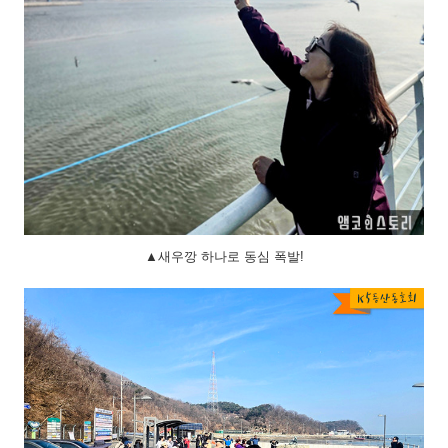
▲새우깡 하나로 동심 폭발!