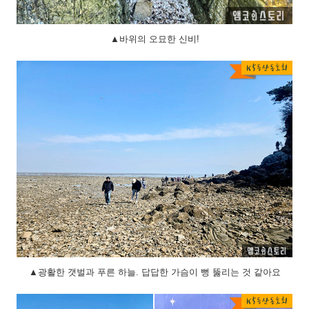
▲바위의 오묘한 신비!
▲광활한 갯벌과 푸른 하늘. 답답한 가슴이 뻥 뚫리는 것 같아요