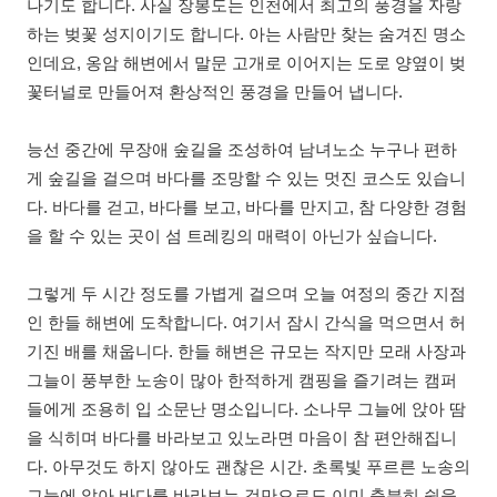
나기도 합니다. 사실 장봉도는 인천에서 최고의 풍경을 자랑
하는 벚꽃 성지이기도 합니다. 아는 사람만 찾는 숨겨진 명소
인데요, 옹암 해변에서 말문 고개로 이어지는 도로 양옆이 벚
꽃터널로 만들어져 환상적인 풍경을 만들어 냅니다.
능선 중간에 무장애 숲길을 조성하여 남녀노소 누구나 편하
게 숲길을 걸으며 바다를 조망할 수 있는 멋진 코스도 있습니
다. 바다를 걷고, 바다를 보고, 바다를 만지고, 참 다양한 경험
을 할 수 있는 곳이 섬 트레킹의 매력이 아닌가 싶습니다.
그렇게 두 시간 정도를 가볍게 걸으며 오늘 여정의 중간 지점
인 한들 해변에 도착합니다. 여기서 잠시 간식을 먹으면서 허
기진 배를 채웁니다. 한들 해변은 규모는 작지만 모래 사장과
그늘이 풍부한 노송이 많아 한적하게 캠핑을 즐기려는 캠퍼
들에게 조용히 입 소문난 명소입니다. 소나무 그늘에 앉아 땀
을 식히며 바다를 바라보고 있노라면 마음이 참 편안해집니
다. 아무것도 하지 않아도 괜찮은 시간. 초록빛 푸르른 노송의
그늘에 앉아 바다를 바라보는 것만으로도 이미 충분히 쉼을