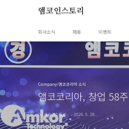
본문 바로가기
앰코인스토리
회사소식
채용
이벤트
Company/앰코코리아 소식
앰코코리아, 창업 58
by 앰코인스토리..
2026. 5. 28.