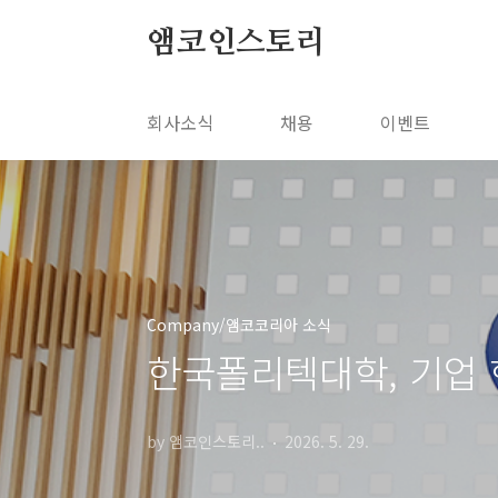
본문 바로가기
앰코인스토리
회사소식
채용
이벤트
Company/앰코코리아 소식
한국폴리텍대학, 기업
by 앰코인스토리..
2026. 5. 29.