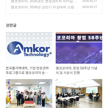
전달
앰코코리아, 2026년도 현장관리자 리더십 프
(0)
2026.05.27
로그램(LDP) 실시
앰코코리아, 2026년 상반기 비상대피 소방훈
(0)
2026.05.27
련 실시
(2)
관련글
한국폴리텍대학, 기업 현장견학
앰코코리아, 창업 58주년 기념
프로그램으로 앰코코리아 송도
식 및 시상식 진행
사업장 방문