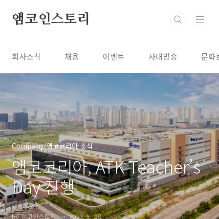
본문 바로가기
앰코인스토리
회사소식
채용
이벤트
사내방송
문화
Company/앰코코리아 소식
앰코코리아, ATK Teacher’s
Day 진행
by 앰코인스토리..
2026. 5. 28.