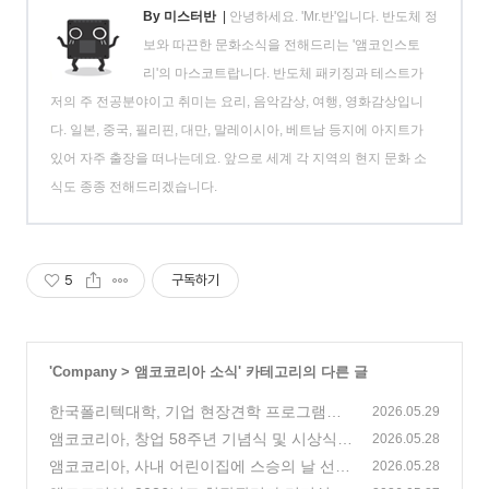
By 미스터반
|
안녕하세요. 'Mr.반'입니다. 반도체 정
보와 따끈한 문화소식을 전해드리는 '앰코인스토
리'의 마스코트랍니다. 반도체 패키징과 테스트가
저의 주 전공분야이고 취미는 요리, 음악감상, 여행, 영화감상입니
다. 일본, 중국, 필리핀, 대만, 말레이시아, 베트남 등지에 아지트가
있어 자주 출장을 떠나는데요. 앞으로 세계 각 지역의 현지 문화 소
식도 종종 전해드리겠습니다.
5
구독하기
'
Company
>
앰코코리아 소식
' 카테고리의 다른 글
한국폴리텍대학, 기업 현장견학 프로그램으
2026.05.29
로 앰코코리아 송도사업장 방문
앰코코리아, 창업 58주년 기념식 및 시상식
(1)
2026.05.28
진행
앰코코리아, 사내 어린이집에 스승의 날 선물
(3)
2026.05.28