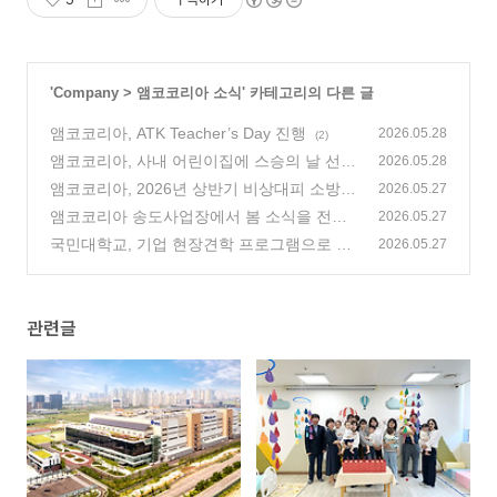
'
Company
>
앰코코리아 소식
' 카테고리의 다른 글
앰코코리아, ATK Teacher’s Day 진행
2026.05.28
(2)
앰코코리아, 사내 어린이집에 스승의 날 선물
2026.05.28
전달
앰코코리아, 2026년 상반기 비상대피 소방훈
(0)
2026.05.27
련 실시
앰코코리아 송도사업장에서 봄 소식을 전합
(2)
2026.05.27
니다!
국민대학교, 기업 현장견학 프로그램으로 앰
(1)
2026.05.27
코코리아 송도사업장 방문
(1)
관련글