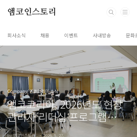
본문 바로가기
앰코인스토리
회사소식
채용
이벤트
사내방송
문화
Company/앰코코리아 소식
앰코코리아, 2026년도 현장
관리자 리더십 프로그램
(LDP) 실시
by 앰코인스토리..
2026. 5. 27.