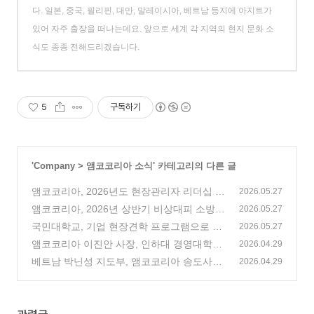
다. 일본, 중국, 필리핀, 대만, 말레이시아, 베트남 등지에 아지트가
있어 자주 출장을 떠나는데요. 앞으로 세계 각 지역의 현지 문화 소
식도 종종 전해드리겠습니다.
5
구독하기
'
Company
>
앰코코리아 소식
' 카테고리의 다른 글
앰코코리아, 2026년도 현장관리자 리더십 프
2026.05.27
로그램(LDP) 실시
앰코코리아, 2026년 상반기 비상대피 소방훈
(0)
2026.05.27
련 실시
국민대학교, 기업 현장견학 프로그램으로 앰
(2)
2026.05.27
코코리아 송도사업장 방문
앰코코리아 이진안 사장, 인하대 경영대학원
(1)
2026.04.29
특강 진행
베트남 박닌성 지도부, 앰코코리아 송도사업
(0)
2026.04.29
장 방문
(0)