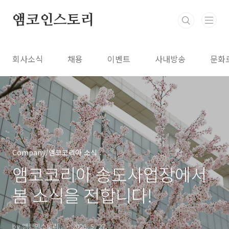
본문 바로가기
앰코인스토리
회사소식
채용
이벤트
사내방송
문화
Company/앰코코리아 소식
앰코코리아 송도사업장에서
봄 소식을 전합니다!
by 앰코인스토리..
2026. 5. 27.