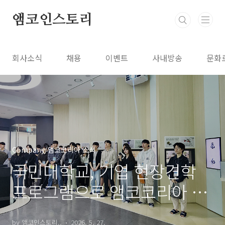
본문 바로가기
앰코인스토리
회사소식
채용
이벤트
사내방송
문화
Company/앰코코리아 소식
국민대학교, 기업 현장견학
프로그램으로 앰코코리아 송
도사업장 방문
by 앰코인스토리..
2026. 5. 27.