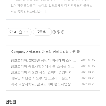
있어 자주 출장을 떠나는데요. 앞으로 세계 각 지역의 현지 문화 소
식도 종종 전해드리겠습니다.
3
구독하기
'
Company
>
앰코코리아 소식
' 카테고리의 다른 글
앰코코리아, 2026년 상반기 비상대피 소방훈
2026.05.27
련 실시
앰코코리아 송도사업장에서 봄 소식을 전합
(2)
2026.05.27
니다!
앰코코리아 이진안 사장, 인하대 경영대학원
(1)
2026.04.29
특강 진행
베트남 박닌성 지도부, 앰코코리아 송도사업
(0)
2026.04.29
장 방문
미국 국방대학교, 앰코코리아 송도사업장 방
(0)
2026.04.29
문
(0)
관련글