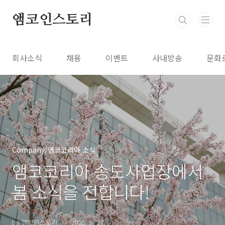
본문 바로가기
앰코인스토리
회사소식
채용
이벤트
사내방송
문화
Company/앰코코리아 소식
앰코코리아 송도사업장에서
봄 소식을 전합니다!
by 앰코인스토리..
2026. 5. 27.