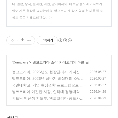
다. 일본, 중국, 필리핀, 대만, 말레이시아, 베트남 등지에 아지트가
있어 자주 출장을 떠나는데요. 앞으로 세계 각 지역의 현지 문화 소
식도 종종 전해드리겠습니다.
5
구독하기
'
Company
>
앰코코리아 소식
' 카테고리의 다른 글
앰코코리아, 2026년도 현장관리자 리더십 프
2026.05.27
로그램(LDP) 실시
앰코코리아, 2026년 상반기 비상대피 소방훈
(0)
2026.05.27
련 실시
국민대학교, 기업 현장견학 프로그램으로 앰
(2)
2026.05.27
코코리아 송도사업장 방문
앰코코리아 이진안 사장, 인하대 경영대학원
(1)
2026.04.29
특강 진행
베트남 박닌성 지도부, 앰코코리아 송도사업
(0)
2026.04.29
장 방문
(0)