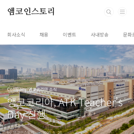
본문 바로가기
앰코인스토리
회사소식
채용
이벤트
사내방송
문화
Company/앰코코리아 소식
앰코코리아, ATK Teacher’s
Day 진행
by 앰코인스토리..
2026. 5. 28.