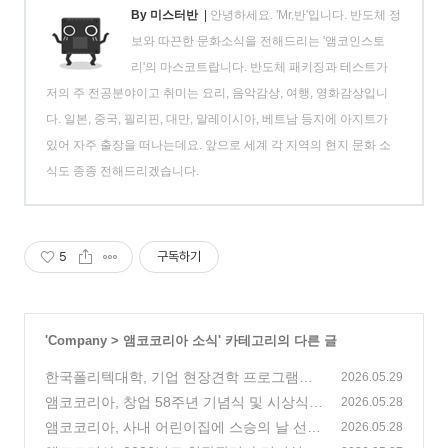
By 미스터반
|
안녕하세요. 'Mr.반'입니다. 반도체 정
보와 따끈한 문화소식을 전해드리는 '앰코인스토
리'의 마스코트랍니다. 반도체 패키징과 테스트가
저의 주 전공분야이고 취미는 요리, 음악감상, 여행, 영화감상입니
다. 일본, 중국, 필리핀, 대만, 말레이시아, 베트남 등지에 아지트가
있어 자주 출장을 떠나는데요. 앞으로 세계 각 지역의 현지 문화 소
식도 종종 전해드리겠습니다.
5
구독하기
'
Company
>
앰코코리아 소식
' 카테고리의 다른 글
한국폴리텍대학, 기업 현장견학 프로그램으
2026.05.29
로 앰코코리아 송도사업장 방문
앰코코리아, 창업 58주년 기념식 및 시상식
(1)
2026.05.28
진행
앰코코리아, 사내 어린이집에 스승의 날 선물
(3)
2026.05.28