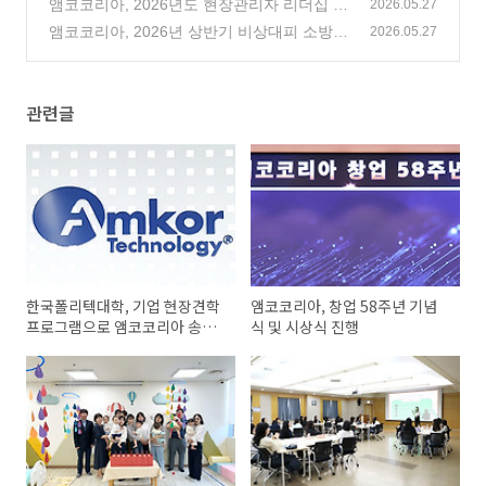
전달
앰코코리아, 2026년도 현장관리자 리더십 프
(0)
2026.05.27
로그램(LDP) 실시
앰코코리아, 2026년 상반기 비상대피 소방훈
(0)
2026.05.27
련 실시
(2)
관련글
한국폴리텍대학, 기업 현장견학
앰코코리아, 창업 58주년 기념
프로그램으로 앰코코리아 송도
식 및 시상식 진행
사업장 방문