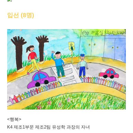
입선 (8명)
<행복>
K4 제조1부문 제조2팀 유성학 과장의 자녀