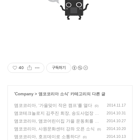
40
구독하기
'
Company
>
앰코코리아 소식
' 카테고리의 다른 글
앰코코리아, ‘가을맞이 작은 캠프’를 열다
2014.11.17
(0)
앰코테크놀로지 김주진 회장, 송도사업장 공
2014.10.31
사 현장 방문
앰코코리아, 앰코어린이집 가을 운동회를 열
(0)
2014.10.27
다!
앰코코리아, 사원문화센터 강좌 오픈 소식
(0)
2014.10.20
(0)
앰코코리아, 호프데이로 소통하다!
2014.10.13
(0)