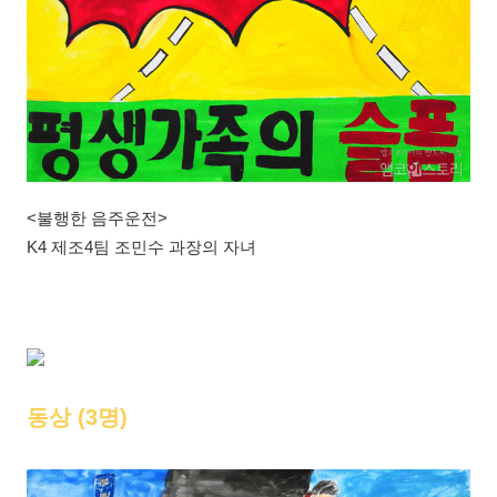
<불행한 음주운전>
K4 제조4팀 조민수 과장의 자녀
동상 (3명)