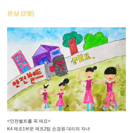
은상 (2명)
<안전벨트를 꼭 매요>
K4 제조1부문 제조2팀 손경원 대리의 자녀