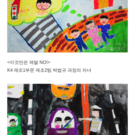
<이것만은 제발 NO!>
K4 제조1부문 제조2팀 박법규 과장의 자녀