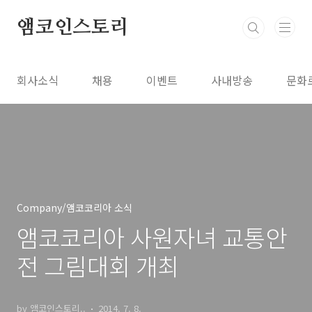
본문 바로가기
앰코인스토리
회사소식
채용
이벤트
사내방송
문화
Company/앰코코리아 소식
앰코코리아 사원자녀 교통안
전 그림대회 개최
by 앰코인스토리..
2014. 7. 8.