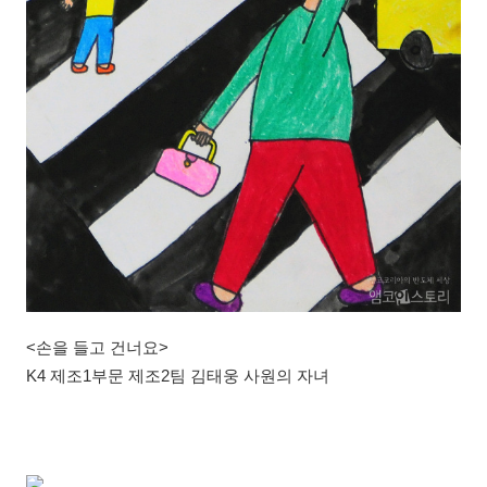
<손을 들고 건너요>
K4 제조1부문 제조2팀 김태웅 사원의 자녀