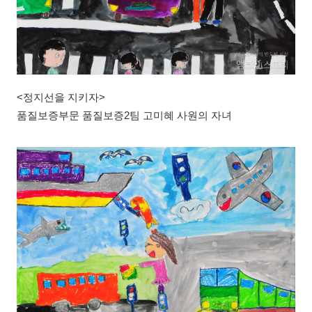
<정지선을 지키자>
품질보증부문 품질보증2팀 고미혜 사원의 자녀