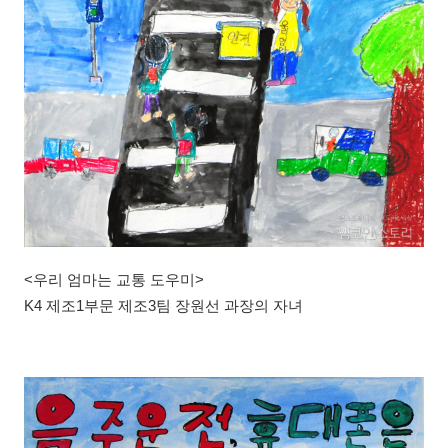
<우리 엄마는 교통 도우미>
K4 제조1부문 제조3팀 장원선 과장의 자녀