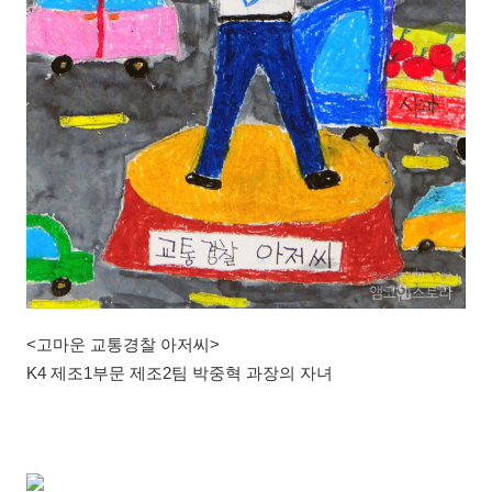
<고마운 교통경찰 아저씨>
K4 제조1부문 제조2팀 박중혁 과장의 자녀