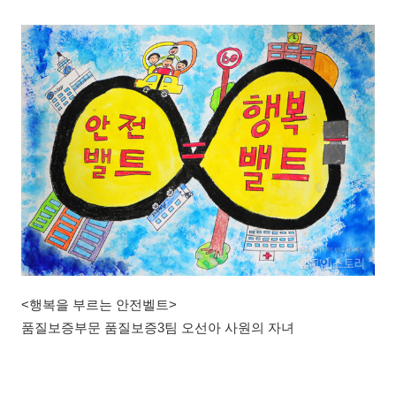
<행복을 부르는 안전벨트>
품질보증부문 품질보증3팀 오선아 사원의 자녀