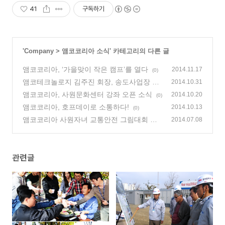
41
구독하기
'
Company
>
앰코코리아 소식
' 카테고리의 다른 글
앰코코리아, ‘가을맞이 작은 캠프’를 열다
2014.11.17
(0)
앰코테크놀로지 김주진 회장, 송도사업장 공
2014.10.31
사 현장 방문
앰코코리아, 사원문화센터 강좌 오픈 소식
(0)
2014.10.20
(0)
앰코코리아, 호프데이로 소통하다!
2014.10.13
(0)
앰코코리아 사원자녀 교통안전 그림대회 개
2014.07.08
최
(0)
관련글