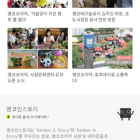
앰코코리아, ‘가을맞이 작은 캠
앰코테크놀로지 김주진 회장, 송
프’를 열다
도사업장 공사 현장 방문
앰코코리아, 사원문화센터 강좌
앰코코리아, 호프데이로 소통하
오픈 소식
다!
앰코인스토리
라이프
분야 크리에이터
앰코인스토리는 ‘Amkor 人 Story’와 ‘Amkor in
Story’를 아우르는 말로, 앰코코리아 사원 및 네티즌들과