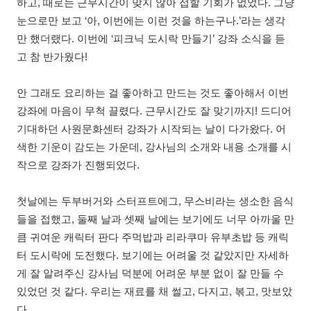
하고
,
때로는 근무시간이 맞지 않아 접할 기회가 없었다
.
그냥
눈으로만 보고
‘
아
,
이번에는 이런 것을 하는구나
.’
라는 생각
만 했더랬다
.
이번에
‘
피크닉 도시락 만들기
’
강좌 소식을 듣
고 참 반가웠다
!
안 그래도 요리하는 걸 좋아하고 만드는 것도 좋아해서 이번
강좌에 마음이 무척 끌렸다
.
근무시간도 잘 맞기까지
!
드디어
기대하던 사원문화센터 강좌가 시작되는 날이 다가왔다
.
어
색한 기운이 감도는 가운데
,
강사님의 소개와 내용 소개를 시
작으로 강좌가 진행되었다
.
첫날에는 두부버거와 스터프트에그
,
무스비라는 생소한 음식
들을 접했고
,
둘째 날과 셋째 날에는 보기에도 너무 아까울 만
큼 귀여운 캐릭터 판다 주먹밥과 리라쿠마 유부초밥 등 캐릭
터 도시락에 도전했다
.
보기에는 어려울 것 같았지만 자세하
게 잘 알려주신 강사님 덕분에 어려운 부분 없이 잘 만들 수
있었던 것 같다
.
우리는 재료를 채 썰고
,
다지고
,
볶고
,
맛보았
다
.