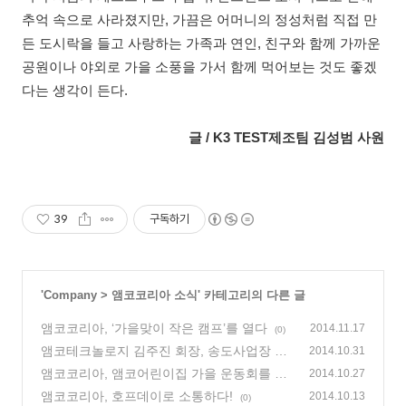
추억 속으로 사라졌지만
,
가끔은 어머니의 정성처럼 직접 만
든 도시락을 들고 사랑하는 가족과 연인
,
친구와 함께 가까운
공원이나 야외로 가을 소풍을 가서 함께 먹어보는 것도 좋겠
다는 생각이 든다
.
글 / K3 TEST제조팀 김성범 사원
39
구독하기
'
Company
>
앰코코리아 소식
' 카테고리의 다른 글
앰코코리아, ‘가을맞이 작은 캠프’를 열다
2014.11.17
(0)
앰코테크놀로지 김주진 회장, 송도사업장 공
2014.10.31
사 현장 방문
앰코코리아, 앰코어린이집 가을 운동회를 열
(0)
2014.10.27
다!
앰코코리아, 호프데이로 소통하다!
(0)
2014.10.13
(0)