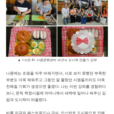
▲ <사진 4> 사원문화센터 피크닉 도시락 만들기 강좌
나중에는 조원을 자주 바꿔가면서
,
서로 보지 못했던 부족한
부분도 더욱 채워주고 그동안 잘 몰랐던 사원들끼리도 더욱
친해질 기회가 생겼으면 좋겠다
.
나는 이번 강좌를 경험하다
보니
,
문득 학창시절에 어머니께서 새벽에 일어나 싸주신 김
밥과 도시락이 떠올랐다
.
비록 지금의 패스트푸드나 급식
,
인스턴트 도시락으로 인해