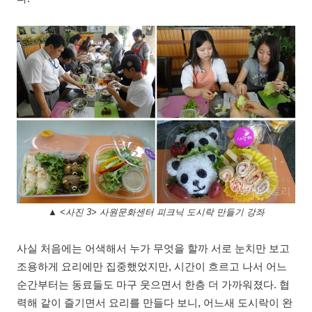
▲ <사진 3> 사원문화센터 피크닉 도시락 만들기 강좌
사실 처음에는 어색해서 누가 무엇을 할까 서로 눈치만 보고
조용하게 요리에만 집중했었지만
,
시간이 흐르고 나서 어느
순간부터는 동료들도 마구 웃으면서 한층 더 가까워졌다
.
협
력해 같이 즐기면서 요리를 만들다 보니
,
어느새 도시락이 완