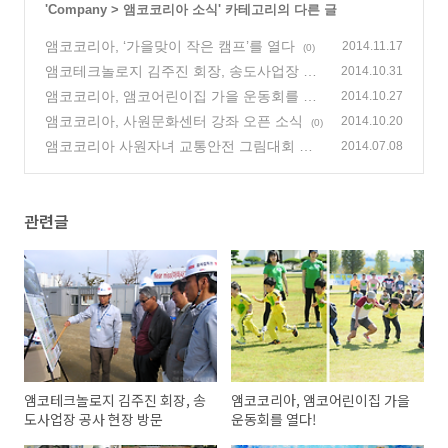
'
Company
>
앰코코리아 소식
' 카테고리의 다른 글
앰코코리아, ‘가을맞이 작은 캠프’를 열다
2014.11.17
(0)
앰코테크놀로지 김주진 회장, 송도사업장 공
2014.10.31
사 현장 방문
앰코코리아, 앰코어린이집 가을 운동회를 열
(0)
2014.10.27
다!
앰코코리아, 사원문화센터 강좌 오픈 소식
(0)
2014.10.20
(0)
앰코코리아 사원자녀 교통안전 그림대회 개
2014.07.08
최
(0)
관련글
앰코테크놀로지 김주진 회장, 송
앰코코리아, 앰코어린이집 가을
도사업장 공사 현장 방문
운동회를 열다!