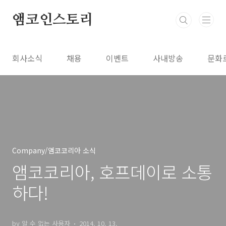
본문 바로가기
앰코인스토리
회사소식
채용
이벤트
사내방송
문화
Company/앰코코리아 소식
앰코코리아, 호프데이로 소통
하다!
by 알 수 없는 사용자
2014. 10. 13.