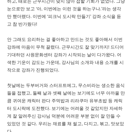
하고
,
때로는 근무시간이 맞지 않아 접할 기회가 없었다
.
그냥
눈으로만 보고
‘
아
,
이번에는 이런 것을 하는구나
.’
라는 생각
만 했더랬다
.
이번에
‘
피크닉 도시락 만들기
’
강좌 소식을 듣
고 참 반가웠다
!
안 그래도 요리하는 걸 좋아하고 만드는 것도 좋아해서 이번
강좌에 마음이 무척 끌렸다
.
근무시간도 잘 맞기까지
!
드디어
기대하던 사원문화센터 강좌가 시작되는 날이 다가왔다
.
어
색한 기운이 감도는 가운데
,
강사님의 소개와 내용 소개를 시
작으로 강좌가 진행되었다
.
첫날에는 두부버거와 스터프트에그
,
무스비라는 생소한 음식
들을 접했고
,
둘째 날과 셋째 날에는 보기에도 너무 아까울 만
큼 귀여운 캐릭터 판다 주먹밥과 리라쿠마 유부초밥 등 캐릭
터 도시락에 도전했다
.
보기에는 어려울 것 같았지만 자세하
게 잘 알려주신 강사님 덕분에 어려운 부분 없이 잘 만들 수
있었던 것 같다
.
우리는 재료를 채 썰고
,
다지고
,
볶고
,
맛보았
다
.