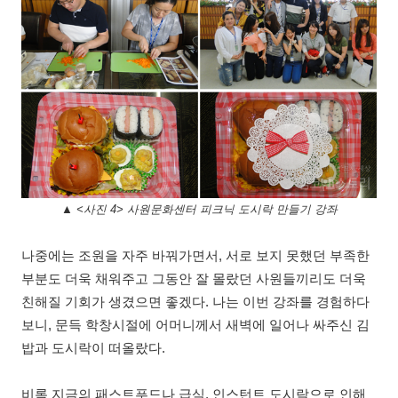
▲ <사진 4> 사원문화센터 피크닉 도시락 만들기 강좌
나중에는 조원을 자주 바꿔가면서
,
서로 보지 못했던 부족한
부분도 더욱 채워주고 그동안 잘 몰랐던 사원들끼리도 더욱
친해질 기회가 생겼으면 좋겠다
.
나는 이번 강좌를 경험하다
보니
,
문득 학창시절에 어머니께서 새벽에 일어나 싸주신 김
밥과 도시락이 떠올랐다
.
비록 지금의 패스트푸드나 급식
,
인스턴트 도시락으로 인해