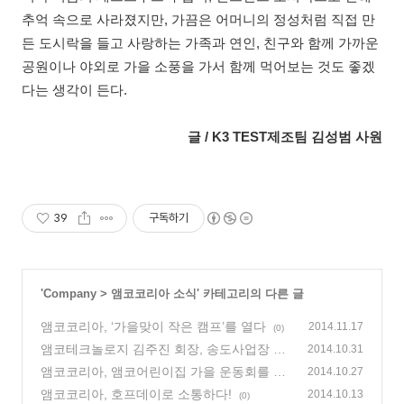
추억 속으로 사라졌지만
,
가끔은 어머니의 정성처럼 직접 만
든 도시락을 들고 사랑하는 가족과 연인
,
친구와 함께 가까운
공원이나 야외로 가을 소풍을 가서 함께 먹어보는 것도 좋겠
다는 생각이 든다
.
글 / K3 TEST제조팀 김성범 사원
39
구독하기
'
Company
>
앰코코리아 소식
' 카테고리의 다른 글
앰코코리아, ‘가을맞이 작은 캠프’를 열다
2014.11.17
(0)
앰코테크놀로지 김주진 회장, 송도사업장 공
2014.10.31
사 현장 방문
앰코코리아, 앰코어린이집 가을 운동회를 열
(0)
2014.10.27
다!
앰코코리아, 호프데이로 소통하다!
(0)
2014.10.13
(0)