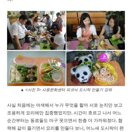
▲ <사진 3> 사원문화센터 피크닉 도시락 만들기 강좌
사실 처음에는 어색해서 누가 무엇을 할까 서로 눈치만 보고
조용하게 요리에만 집중했었지만
,
시간이 흐르고 나서 어느
순간부터는 동료들도 마구 웃으면서 한층 더 가까워졌다
.
협
력해 같이 즐기면서 요리를 만들다 보니
,
어느새 도시락이 완