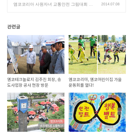
앰코코리아 사원자녀 교통안전 그림대회 개
2014.07.08
최
(0)
관련글
앰코테크놀로지 김주진 회장, 송
앰코코리아, 앰코어린이집 가을
도사업장 공사 현장 방문
운동회를 열다!