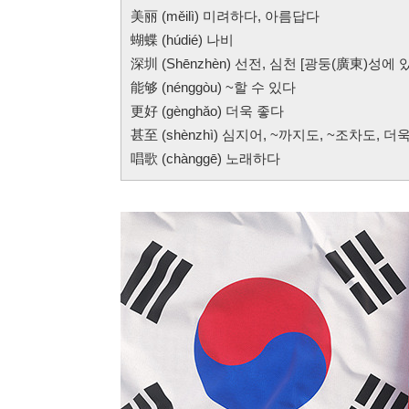
美丽 (měilì) 미려하다, 아름답다
蝴蝶 (húdié) 나비
深圳 (Shēnzhèn) 선전, 심천 [광둥(廣東)성에 
能够 (nénggòu) ~할 수 있다
更好 (gènghǎo) 더욱 좋다
甚至 (shènzhì) 심지어, ~까지도, ~조차도, 더
唱歌 (chànggē) 노래하다