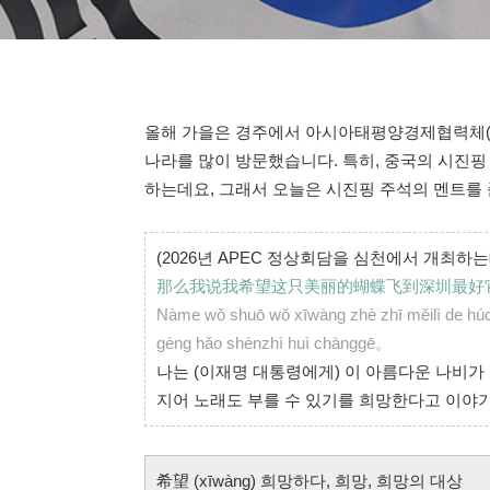
올해 가을은 경주에서 아시아태평양경제협력체(A
나라를 많이 방문했습니다. 특히, 중국의 시진핑 
하는데요, 그래서 오늘은 시진핑 주석의 멘트를
(2026년 APEC 정상회담을 심천에서 개최하는
那么我说我希望这只美丽的蝴蝶飞到深圳最好
Nàme wǒ shuō wǒ xīwàng zhè zhī měilì de húdi
gèng hǎo shènzhì huì chànggē。
나는 (이재명 대통령에게) 이 아름다운 나비가 
지어 노래도 부를 수 있기를 희망한다고 이야
希望 (xīwàng) 희망하다, 희망, 희망의 대상