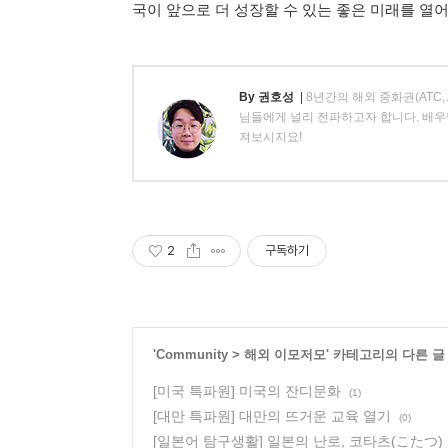
국이 앞으로 더 성장할 수 있는 좋은 미래를 열
By 권호성
|
8년간의 해외 중화권(ATC
님들에게 널리 전파하고자 합니다. 배우
져보시지요!
2
구독하기
'
Community
>
해외 이모저모
' 카테고리의 다른 글
[미국 특파원] 미국의 잔디문화
(1)
[대만 특파원] 대만의 뜨거운 교육 열기
(0)
[일본어 탐구생활] 일본의 난로, 코타츠(こたつ)