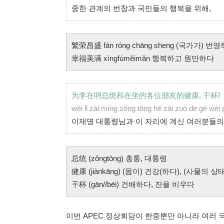
중한 관계의 번창과 국민들의 행복을 위해,
繁荣昌盛 fán róng chāng sheng (국가가
幸福美满 xìngfúměimǎn 행복하고 원만하다
为李在明总统和在坐的各位朋友的健康, 干杯!
wèi lǐ zài míng zǒng tǒng hé zài zuò de gè wèi 
이재명 대통령님과 이 자리에 계신 여러분들의 
总统 (zǒngtǒng) 총통, 대통령
健康 (jiànkāng) (몸이) 건강(하다), (사물의 
干杯 (gān//bēi) 건배하다, 잔을 비우다
이번 APEC 정상회담이 한중뿐만 아니라 여러