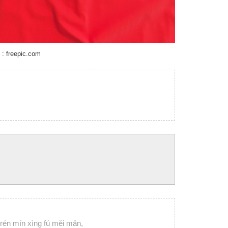
freepic.com
 rén mín xìng fú měi mǎn,