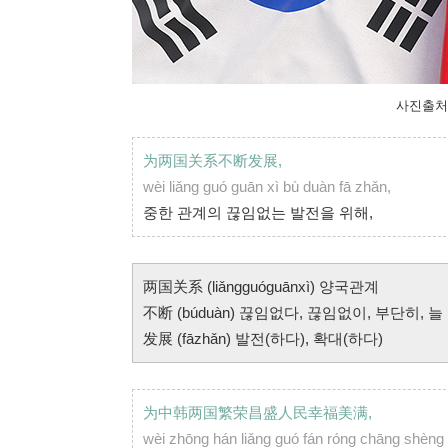
사진출처 : 
为两国关系不断发展,
wèi liǎng guó guān xì bù duàn fā zhǎn,
중한 관계의 끊임없는 발전을 위해,
两国关系 (liǎngguóguānxì) 양국관계
不断 (búduàn) 끊임없다, 끊임없이, 부단히, 늘
发展 (fāzhǎn) 발전(하다), 확대(하다)
为中韩两国繁荣昌盛人民幸福美满,
wèi zhōng hán liǎng guó fán róng chāng shèng