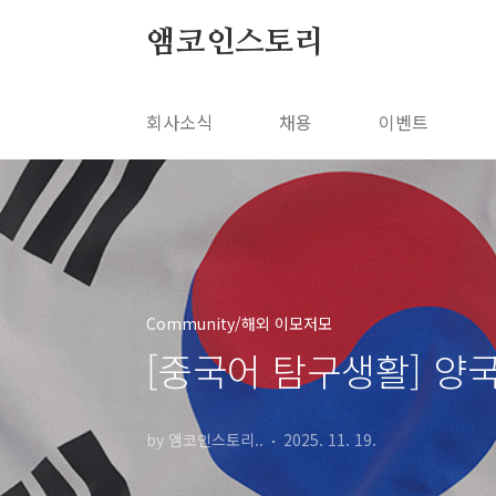
본문 바로가기
앰코인스토리
회사소식
채용
이벤트
Community/해외 이모저모
[중국어 탐구생활] 
by 앰코인스토리..
2025. 11. 19.