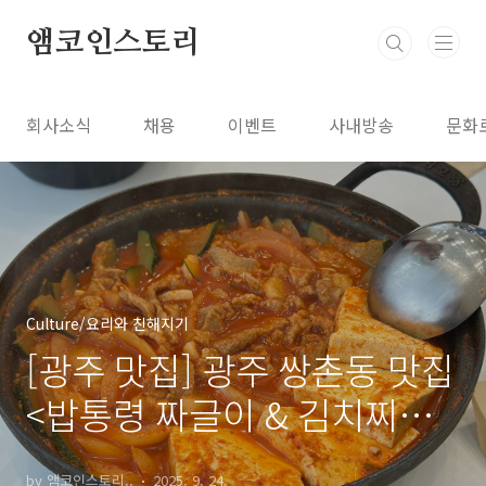
본문 바로가기
앰코인스토리
회사소식
채용
이벤트
사내방송
문화
Culture/요리와 친해지기
[광주 맛집] 광주 쌍촌동 맛집
<밥통령 짜글이 & 김치찌개>
따뜻한 집밥이 그리운 날에
by 앰코인스토리..
2025. 9. 24.