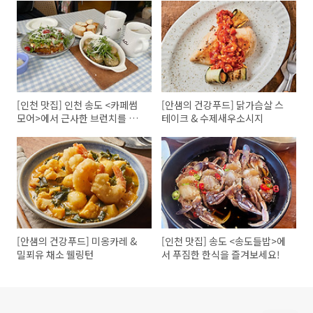
[인천 맛집] 인천 송도 <카페썸
[안샘의 건강푸드] 닭가슴살 스
모어>에서 근사한 브런치를 즐
테이크 & 수제새우소시지
겨보세요!
[안샘의 건강푸드] 미옹카레 &
[인천 맛집] 송도 <송도들밥>에
밀푀유 채소 웰링턴
서 푸짐한 한식을 즐겨보세요!