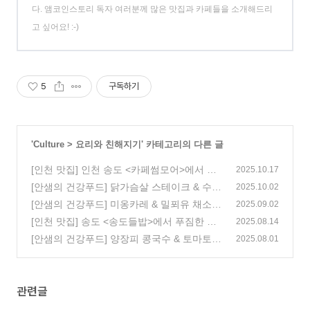
다. 앰코인스토리 독자 여러분께 많은 맛집과 카페들을 소개해드리
고 싶어요! :-)
5
구독하기
'
Culture
>
요리와 친해지기
' 카테고리의 다른 글
[인천 맛집] 인천 송도 <카페썸모어>에서 근
2025.10.17
사한 브런치를 즐겨보세요!
[안샘의 건강푸드] 닭가슴살 스테이크 & 수제
(1)
2025.10.02
새우소시지
[안샘의 건강푸드] 미옹카레 & 밀푀유 채소
(1)
2025.09.02
웰링턴
[인천 맛집] 송도 <송도들밥>에서 푸짐한 한
(3)
2025.08.14
식을 즐겨보세요!
[안샘의 건강푸드] 양장피 콩국수 & 토마토
(12)
2025.08.01
채소가지롤
(2)
관련글