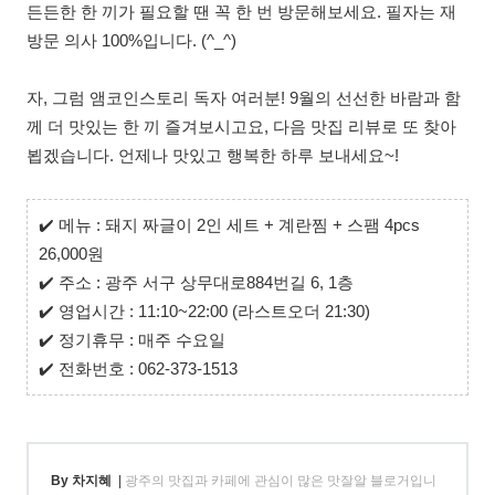
든든한 한 끼가 필요할 땐 꼭 한 번 방문해보세요. 필자는 재
방문 의사 100%입니다. (^_^)
자, 그럼 앰코인스토리 독자 여러분! 9월의 선선한 바람과 함
께 더 맛있는 한 끼 즐겨보시고요, 다음 맛집 리뷰로 또 찾아
뵙겠습니다. 언제나 맛있고 행복한 하루 보내세요~!
✔️
메뉴 : 돼지 짜글이 2인 세트 + 계란찜 + 스팸 4pcs
26,000원
✔️
주소 : 광주 서구 상무대로884번길 6, 1층
✔️
영업시간 : 11:10~22:00 (라스트오더 21:30)
✔️
정기휴무 : 매주 수요일
✔️
전화번호 : 062-373-1513
By 차지혜
|
광주의 맛집과 카페에 관심이 많은 맛잘알 블로거입니