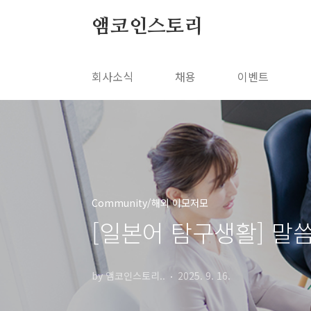
본문 바로가기
앰코인스토리
회사소식
채용
이벤트
Community/해외 이모저모
[일본어 탐구생활] 
by 앰코인스토리..
2025. 9. 16.