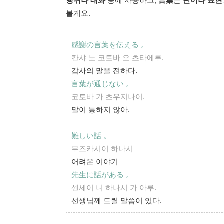
행위나 대화
등에 사용하고,
言葉
는
단어나 표현
볼게요.
感謝の言葉を伝える
。
칸샤 노 코토바 오 츠타에루.
감사의 말을 전하다.
言葉が通じない
。
코토바 가 츠우지나이.
말이 통하지 않아.
難しい話
。
무즈카시이 하나시
어려운 이야기
先生に話がある
。
센세이 니 하나시 가 아루.
선생님께 드릴 말씀이 있다.