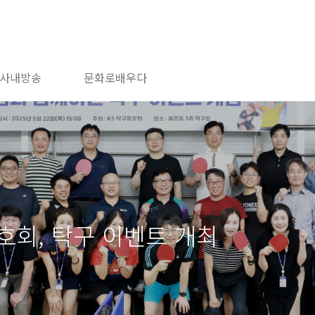
사내방송
문화로배우다
호회, 탁구 이벤트 개최