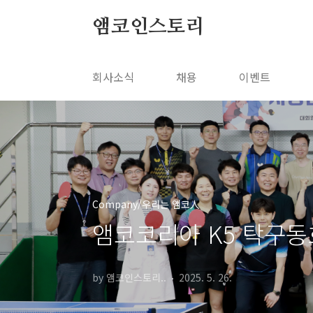
본문 바로가기
앰코인스토리
회사소식
채용
이벤트
Company/우리는 앰코人
앰코코리아 K5 탁구동
by 앰코인스토리..
2025. 5. 26.