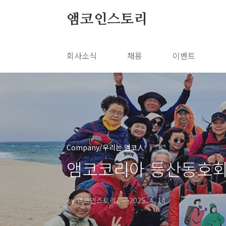
본문 바로가기
앰코인스토리
회사소식
채용
이벤트
Company/우리는 앰코人
앰코코리아 등산동호회 
by 앰코인스토리..
2025. 4. 14.