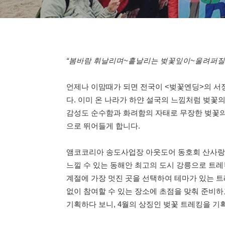
“봄바람 휘날리며~흩날리는 벚꽃잎이~울려퍼질 이
언제나 이맘때가 되면 전국이 <벚꽃엔딩>의 서
다. 이미 온 나라가 하얀 설국의 느낌처럼 벚꽃
감성도 순수함과 화려함의 자태로 무장한 벚꽃의
으로 뛰어들게 합니다.
앰코코리아 송도사업장 아웃도어 동호회 산사랑에
느낄 수 있는 동해안 최고의 도시 강릉으로 트
계절에 가장 멋진 곳을 선택하여 테마가 있는 트
없이 참여할 수 있는 장소에 초점을 맞춰 준비하
기획하다 보니, 4월의 상징인 벚꽃 트레킹을 기