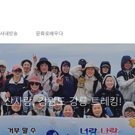
사내방송
문화로배우다
산사랑, 강원도 강릉 트레킹!