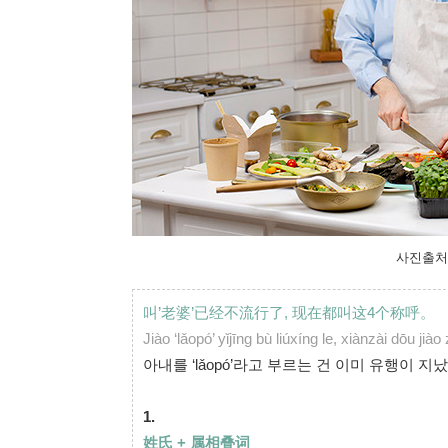
사진출처 : 
叫’老婆’已经不流行了, 现在都叫这4个称呼。
Jiào ‘lǎopó’ yǐjīng bù liúxíng le, xiànzài dōu ji
아내를 ‘lǎopó’라고 부르는 건 이미 유행이 
1.
姓氏 +
属
相
叠词