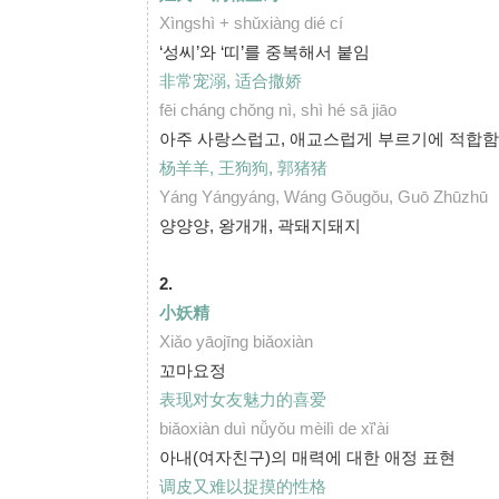
Xìngshì + shǔxiàng dié cí
‘성씨’와 ‘띠’를 중복해서 붙임
非常宠溺, 适合撒娇
fēi cháng chǒng nì, shì hé sā jiāo
아주 사랑스럽고, 애교스럽게 부르기에 적합함
杨羊羊, 王狗狗, 郭猪猪
Yáng Yángyáng, Wáng Gǒugǒu, Guō Zhūzhū
양양양, 왕개개, 곽돼지돼지
2.
小妖精
Xiǎo yāojīng biǎoxiàn
꼬마요정
表现对女友魅力的喜爱
biǎoxiàn duì nǚyǒu mèilì de xǐ'ài
아내(여자친구)의 매력에 대한 애정 표현
调皮又难以捉摸的性格