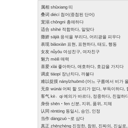
属相 shǔxiang 띠
叠词 diécí 첩어(중첩된 단어)
宠溺 chǒngnì 총애하다
适合 shìhé 적합하다, 알맞다
撒娇 sājiā 응석을 부리다, 어리광을 피우다
表现 biǎoxiàn 표현, 표현하다, 태도, 행동
女友 nǚyǒu 여성친구, 여자친구
魅力 mèilì 매력
喜爱 xǐài 좋아하다, 애호하다, 호감을 가지다
调皮 tiáopí 장난치다, 까불다
难以捉摸 nányǐzhuōmō (어느 구름에서 비가
无奈 wúnài 어찌 할 도리가 없다, 부득이하다, 
客气 kè〮qi 예의가 바르다, 정중하다, 친절하
身份 shēn‧fen 신분, 지위, 품위, 지체
认同 rèntóng 동일시, 승인, 인정
当作 dàngzuò ~로 삼다
真正 zhēnzhèng 진정한, 참된, 진짜의, 진실로