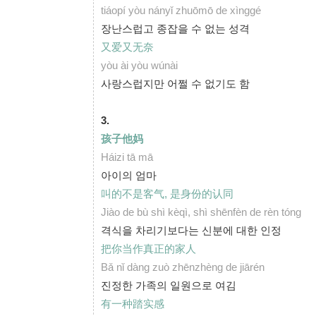
tiáopí yòu nányǐ zhuōmō de xìnggé
장난스럽고 종잡을 수 없는 성격
又爱又无奈
yòu ài yòu wúnài
사랑스럽지만 어쩔 수 없기도 함
3.
孩子他
妈
Háizi tā mā
아이의 엄마
叫的不是客气, 是身份的认同
Jiào de bù shì kèqì, shì shēnfèn de rèn tóng
격식을 차리기보다는 신분에 대한 인정
把你当作真正的家人
Bǎ nǐ dàng zuò zhēnzhèng de jiārén
진정한 가족의 일원으로 여김
有一种踏实感