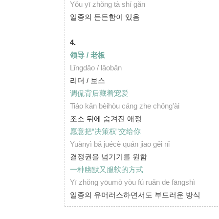
Yǒu yī zhǒng tà shí gǎn
일종의 든든함이 있음
4.
领导
/
老板
Lǐngdǎo / lǎobǎn
리더 / 보스
调侃背后藏着宠爱
Tiáo kǎn bèihòu cáng zhe chǒng'ài
조소 뒤에 숨겨진 애정
愿意把“决策权”交给你
Yuànyì bǎ juécè quán jiāo gěi nǐ
결정권을 넘기기를 원함
一种幽默又服软的方式
Yī zhǒng yōumò yòu fú ruǎn de fāngshì
일종의 유머러스하면서도 부드러운 방식