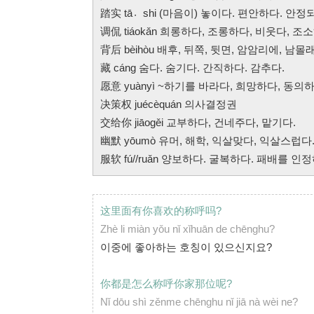
踏实 tā〮shi (마음이) 놓이다. 편안하다. 안정
调侃 tiáokǎn 희롱하다, 조롱하다, 비웃다, 조
背后 bèihòu 배후, 뒤쪽, 뒷면, 암암리에, 남몰
藏 cáng 숨다. 숨기다. 간직하다. 감추다.
愿意 yuànyì ~하기를 바라다, 희망하다, 동의
决策权 juécèquán 의사결정권
交给你 jiāogěi 교부하다, 건네주다, 맡기다.
幽默 yōumò 유머, 해학, 익살맞다, 익살스럽다
服软 fú//ruǎn 양보하다. 굴복하다. 패배를 
这里面有你喜欢的称呼吗?
Zhè li miàn yǒu nǐ xǐhuān de chēnghu?
이중에 좋아하는 호칭이 있으신지요?
你都是怎么称呼你家那位呢?
Nǐ dōu shì zěnme chēnghu nǐ jiā nà wèi ne?