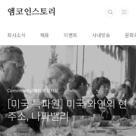
본문 바로가기
앰코인스토리
회사소식
채용
이벤트
사내방송
문화
Community/해외 이모저모
[미국 특파원] 미국 와인의 현
주소, 나파밸리
by 앰코인스토리..
2024. 3. 25.