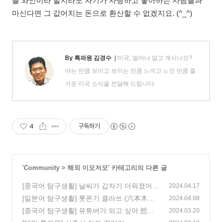
블 와인이라 할지라도 자기가 사랑하고 좋아하는 사람들과
마신다면 그 값어치는 돈으로 환산할 수 없겠지요. (^_^)
By 특파원 김경수
|
미국, 얼마나 알고 계시나요?
아는 만큼 보이고 보이는 만큼 느끼고 느낀 만큼 즐
거운 미국 소식을 전달해 드립니다.
4
구독하기
'
Community
>
해외 이모저모
' 카테고리의 다른 글
[중국어 탐구생활] 날씨가 갑자기 더워졌어
2024.04.17
天气突然变热了
[일본어 탐구생활] 롯폰기 클라쓰 (六本木ク
(0)
2024.04.08
ラス)
[중국어 탐구생활] 유튜버가 되고 싶어 想要
(0)
2024.03.20
做自媒体
(0)