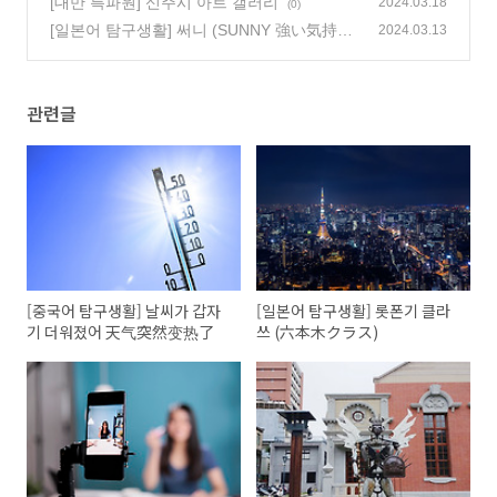
[대만 특파원] 신주시 아트 갤러리
2024.03.18
(0)
[일본어 탐구생활] 써니 (SUNNY 強い気持
2024.03.13
ち、強い愛)
(0)
관련글
[중국어 탐구생활] 날씨가 갑자
[일본어 탐구생활] 롯폰기 클라
기 더워졌어 天气突然变热了
쓰 (六本木クラス)